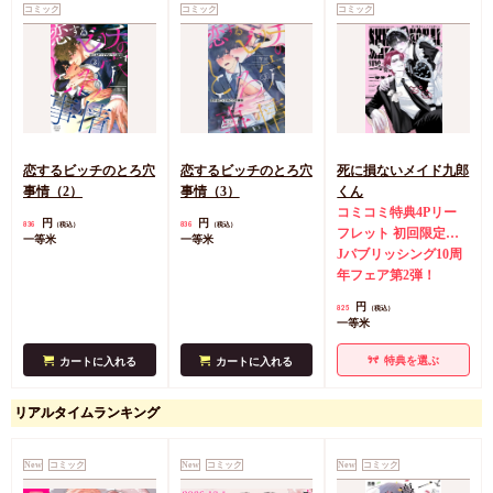
コミック
コミック
コミック
恋するビッチのとろ穴
恋するビッチのとろ穴
死に損ないメイド九郎
事情（2）
事情（3）
くん
コミコミ特典4Pリー
円
円
836
836
（税込）
（税込）
フレット
初回限定ペ
一等米
一等米
ーパー封入
Jパブリッシング10周
年フェア第2弾！
円
825
（税込）
一等米
特典を選ぶ
カートに入れる
カートに入れる
リアルタイムランキング
New
コミック
New
コミック
New
コミック