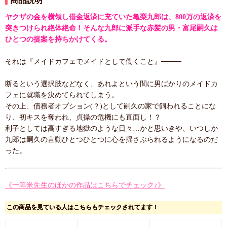
商品説明
ヤクザの金を横領し借金返済に充ていた亀梨九郎は、800万の返済を
突きつけられ絶体絶命！そんな九郎に派手な赤髪の男・富尾嗣久は
ひとつの提案を持ちかけてくる。
それは『メイドカフェでメイドとして働くこと』────
断るという選択肢などなく、あれよという間に男ばかりのメイドカ
フェに就職を決めてられてしまう。
その上、債務者オプション(？)として嗣久の家で飼われることにな
り、初キスを奪われ、貞操の危機にも直面し！？
利子としては高すぎる地獄のような日々…かと思いきや、いつしか
九郎は嗣久の言動ひとつひとつに心を揺さぶられるようになるのだ
った。
《一等米先生のほかの作品はこちらでチェック♪》
この商品を見ている人はこちらもチェックされてます！