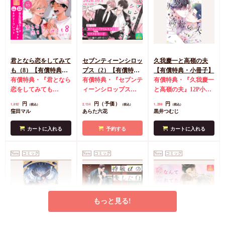
君となら恋をしてみて
セブンティーンシロッ
久我慶一と高嶺の夫
も（8）【有償特典・
プス（2）【有償特
【有償特典・小冊子】
学生証風カード2枚セ
有償特典・『君となら
典・ダイカットアクリ
有償特典・『セブンテ
有償特典・『久我慶一
ット】
恋をしてみても
ルスタンド】
ィーンシロップス
と高嶺の夫』12P小冊
（8）』学生証風カー
（2）』ダイカットア
子
コミコミ特典4Pリ
円
円（予価）
円
1,892
2,134
1,298
（税込）
（税込）
（税込）
ド2枚セット
コミコミ
クリルスタンド
コミ
ーフレット
店舗共通
窪田マル
あらた六花
黒井つむじ
特典4Pリーフレット
コミ特典イラストカー
特典ペーパー
ド
店舗共通特典ペー
カートに入れる
予約する
カートに入れる
パー
New
コミック
New
コミック
New
コミック
もっと見る!