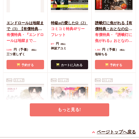
エンドロールは地獄ま
特級αの愛したΩ（2）
誘蛾灯に焦がれる【有
で（3）【有償特典・
コミコミ特典4Pリー
償特典・おとなの公式
小冊子＋箔押しA5ア
有償特典・『エンドロ
フレット
同人誌】
有償特典・『誘蛾灯に
クリルボード】
ールは地獄まで
焦がれる』おとなの公
円
877
（税込）
（3）』小冊子
有償特
式同人誌
コミコミ特
神波アユミ
円（予価）
円（予価）
3,894
1,540
（税込）
（税込）
典・『エンドロールは
典漫画ペーパー
三ツ星しずく
塩味ちる
地獄まで（3）』箔押
しA5アクリルボード
予約する
カートに入れる
予約する
コミコミ特典8P小冊
子
コミコミ特典雑誌
New
コミック
New
コミック
New
コミック
風A5イラストカード
もっと見る!
うなじに恋の痕【有償
【2冊セット商品】
冷蔵庫にネギがあった
特典・小冊子】
『臆病くらげと恋知ら
カモカモ【有償特典・
ページトップへ戻る
有償特典・『うなじに
ず【有償】+柴崎さん
2冊セット購入特典・
小冊子】【予約キャン
有償特典・『冷蔵庫に