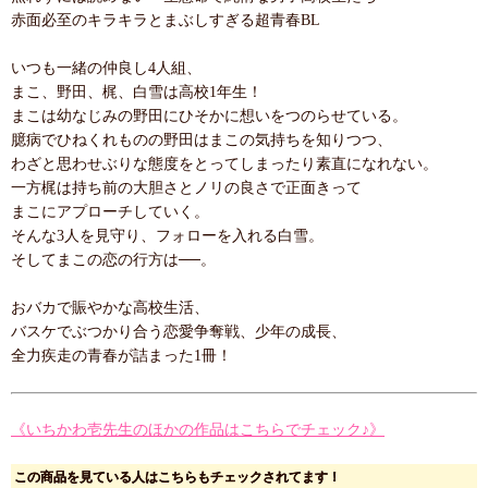
赤面必至のキラキラとまぶしすぎる超青春BL
いつも一緒の仲良し4人組、
まこ、野田、梶、白雪は高校1年生！
まこは幼なじみの野田にひそかに想いをつのらせている。
臆病でひねくれものの野田はまこの気持ちを知りつつ、
わざと思わせぶりな態度をとってしまったり素直になれない。
一方梶は持ち前の大胆さとノリの良さで正面きって
まこにアプローチしていく。
そんな3人を見守り、フォローを入れる白雪。
そしてまこの恋の行方は──。
おバカで賑やかな高校生活、
バスケでぶつかり合う恋愛争奪戦、少年の成長、
全力疾走の青春が詰まった1冊！
《いちかわ壱先生のほかの作品はこちらでチェック♪》
この商品を見ている人はこちらもチェックされてます！