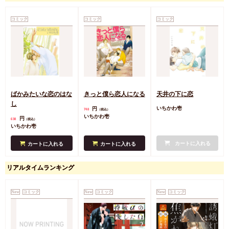
コミック
コミック
コミック
ばかみたいな恋のはな
きっと僕ら恋人になる
天井の下に恋
し
円
いちかわ壱
748
（税込）
いちかわ壱
円
638
（税込）
いちかわ壱
カートに入れる
カートに入れる
カートに入れる
リアルタイムランキング
New
コミック
New
コミック
New
コミック