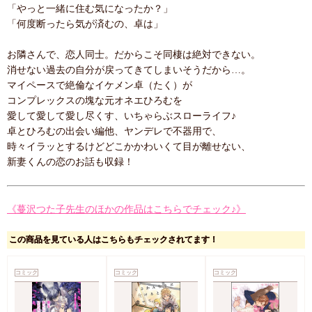
「やっと一緒に住む気になったか？」
「何度断ったら気が済むの、卓は」
お隣さんで、恋人同士。だからこそ同棲は絶対できない。
消せない過去の自分が戻ってきてしまいそうだから…。
マイペースで絶倫なイケメン卓（たく）が
コンプレックスの塊な元オネエひろむを
愛して愛して愛し尽くす、いちゃらぶスローライフ♪
卓とひろむの出会い編他、ヤンデレで不器用で、
時々イラッとするけどどこかかわいくて目が離せない、
新妻くんの恋のお話も収録！
《蔓沢つた子先生のほかの作品はこちらでチェック♪》
この商品を見ている人はこちらもチェックされてます！
コミック
コミック
コミック