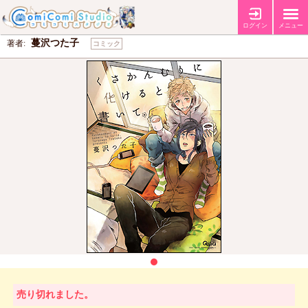
くさかんむりに化けると書いて
ログイン
メニュー
蔓沢つた子
著者:
コミック
売り切れました。