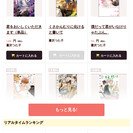
君をおいしくいただき
くさかんむりに化ける
僕だって君がいなけり
ます（単品）
と書いて
ゃたぶん。
円
円
蔓沢つた子
1,034
726
（税込）
（税込）
蔓沢つた子
蔓沢つた子
カートに入れる
カートに入れる
カートに入れる
コミック
コミック
コミック
もっと見る!
嫌いじゃないけど人間
好物はいちばんさいご
好物はこっそりかくし
てコワイ！！
に腹のなか
て腹のなか
リアルタイムランキング
円
円
円
770
722
726
（税込）
（税込）
（税込）
蔓沢つた子
蔓沢つた子
蔓沢つた子