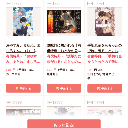
New
コミック
New
コミック
New
コミック
カートに入れる
カートに入れる
カートに入れる
おやすみ、またね。ま
誘蛾灯に焦がれる【有
手切れ金をもらったの
しろくん。（4）【有
償特典・おとなの公式
で旅に出ることにした
償特典・おとなの公式
有償特典・『おやす
同人誌】
有償特典・『誘蛾灯に
（1）【有償特典・漫
有償特典・『手切れ金
同人誌】【8/7締切！
み、またね。ましろく
焦がれる』おとなの公
画＆SS小冊子】
をもらったので旅に出
予約キャンペーン(抽■
ん。（4）』おとなの
式同人誌
コミコミ特
ることにした（1）』
円（予価）
円（予価）
円
1,420
1,540
1,331
（税込）
（税込）
（税込）
選)】
公式同人誌
コミコミ
典漫画ペーパー
漫画＆SS12P小冊子
コ
カトウロカ
塩味ちる
山口まつり/海老エビ
特典4Pリーフレット
ミコミ特典漫画＆SS
子
店舗共通特典ペーパー
リーフレット
初版限定カメラロール
予約する
予約する
予約する
風ステッカーランダム
1枚（全2種）
New
コミック
New
コミック
New
コミック
もっと見る!