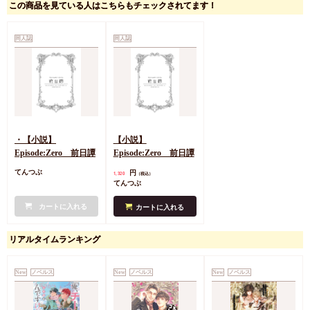
この商品を見ている人はこちらもチェックされてます！
同人誌
同人誌
・【小説】
【小説】
Episode:Zero 前日譚
Episode:Zero 前日譚
円
てんつぶ
1,320
（税込）
てんつぶ
カートに入れる
カートに入れる
リアルタイムランキング
New
ノベルス
New
ノベルス
New
ノベルス