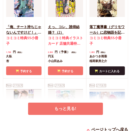
「俺、チート持ちじゃ
えっ、コレ、誰得結
落丁魔導書（グリモワ
ないんですけど！」北
婚？（2）
ール）に恋物語を記す
の砦編
コミコミ特典SS小冊
コミコミ特典イラスト
には（単品）
コミコミ特典SS小冊
子
カード
店舗共通特典
子
ペーパー
円
円（予価）
円
1,760
2,200
1,859
（税込）
（税込）
（税込）
久臥
円玉
あかつき雨垂
杏
小山田あみ
稲荷家房之介
予約する
予約する
カートに入れる
New
ノベルス
New
ノベルス
New
ノベルス
もっと見る!
時を越えた魔法使いは
嫁がされたと思ったら
悪役令嬢の兄です、ヒ
ページトップへ戻る