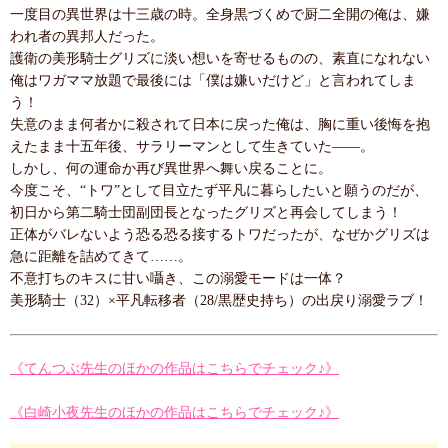
一度目の異世界は十三歳の時。全身黒づくめで厨二全開の俺は、嫌
われ者の異邦人だった。
護衛の美形騎士グリズに淡い想いを寄せるものの、素直になれない
俺はワガママ放題で最後には「僕は嫌いだけど」と言われてしま
う！
失意のまま何者かに殺されて日本に戻った俺は、胸に重い後悔を抱
えたまま十五年後、サラリーマンとして生きていた――。
しかし、何の運命か再び異世界へ舞い戻ることに。
今度こそ、“トワ”として目立たず平凡に暮らしたいと願うのだが、
初日から第二騎士団副団長となったグリズと再会してしまう！
正体がバレないよう恐る恐る接するトワだったが、なぜかグリズは
急に距離を詰めてきて……。
不意打ちのキスに甘い囁き、この溺愛モードは一体？
美形騎士（32）×平凡転移者（28/黒歴史持ち）の出戻り溺愛ラブ！
《てんつぶ先生のほかの作品はこちらでチェック♪》
《白崎小夜先生のほかの作品はこちらでチェック♪》