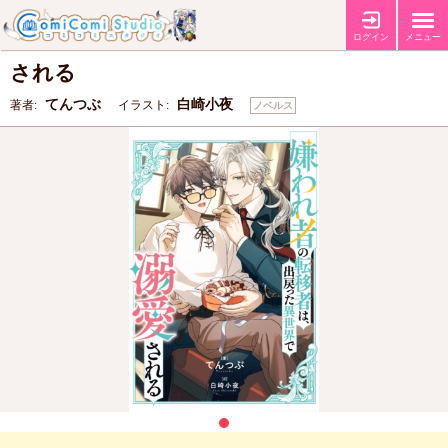
嫌われ者の転移者は、出戻った異世界で溺愛
ログイン
メニュー
される
てんつぶ
白崎小夜
著者:
イラスト:
ノベルス