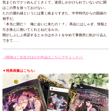
気まぐれでクソめんどくさくて、迷惑しかかけられていないのに開
はこの男を放っておけない。
ただの腐れ縁というには重く絡まりすぎた、中学時代からの因縁の
相手だ。
「本当に開だ！ 俺に会いに来たの！？」 再会にはしゃぎ、情報と
引き換えに抱いてくれとねだるルカ。
開がしぶしぶ承諾するとルカはホストをやめて事務所に転がり込ん
できて……
《鳴海はこ先生のほかの作品はこちらでチェック♪》
▼特典画像はこちら♪