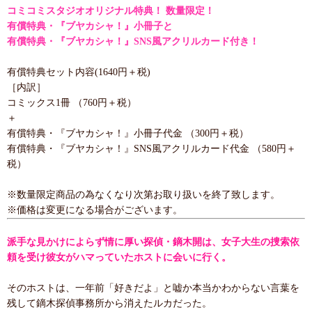
コミコミスタジオオリジナル特典！ 数量限定！
有償特典・『ブヤカシャ！』小冊子と
有償特典・『ブヤカシャ！』SNS風アクリルカード付き！
有償特典セット内容(1640円＋税)
［内訳］
コミックス1冊 （760円＋税）
＋
有償特典・『ブヤカシャ！』小冊子代金 （300円＋税）
有償特典・『ブヤカシャ！』SNS風アクリルカード代金 （580円＋
税）
※数量限定商品の為なくなり次第お取り扱いを終了致します。
※価格は変更になる場合がございます。
派手な見かけによらず情に厚い探偵・鏑木開は、女子大生の捜索依
頼を受け彼女がハマっていたホストに会いに行く。
そのホストは、一年前「好きだよ」と嘘か本当かわからない言葉を
残して鏑木探偵事務所から消えたルカだった。