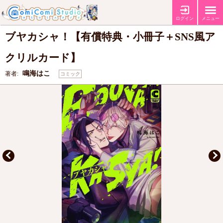
【有償特典・『ブヤカシャ！』小冊子】
【有償特典・『ブヤカシャ！』
特典
SNS風アクリルカード】
ログイン
メニュー
ブヤカシャ！【有償特典・小冊子＋SNS風ア
クリルカード】
鳴海はこ
著者:
コミック