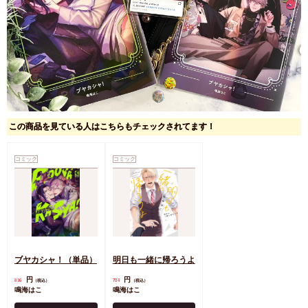
この商品を見ている人はこちらもチェックされてます！
コミック
コミック
ブヤカシャ！（単品）
明日も一緒に帰ろうよ
円
円
836
704
（税込）
（税込）
鳴海はこ
鳴海はこ