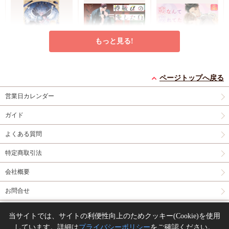
もっと見る!
灯台守とかもめの子
特級αの愛したΩ（2）
恋なんて忘れてた【有
（3）【有償特典・小
コミコミ特典4Pリー
償特典・小冊子】
ページトップへ戻る
冊子】
有償特典・『灯台守と
フレット
有償特典・『恋なんて
営業日カレンダー
かもめの子（3）』
忘れてた』12P小冊子
円
877
（税込）
12P小冊子
コミコミ特典4Pリー
神波アユミ
円
円
1,408
1,237
（税込）
（税込）
ガイド
フレット
吾妻香夜
山路伴
よくある質問
カートに入れる
カートに入れる
カートに入れる
特定商取引法
New
コミック
New
コミック
New
コミック
会社概要
お問合せ
同人誌の委託について
当サイトでは、サイトの利便性向上のためクッキー(Cookie)を使用
しています。詳細は
プライバシーポリシー
をご確認ください。