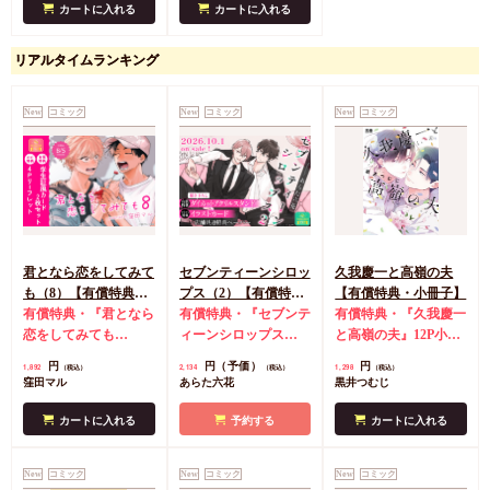
カートに入れる
カートに入れる
リアルタイムランキング
New
コミック
New
コミック
New
コミック
君となら恋をしてみて
セブンティーンシロッ
久我慶一と高嶺の夫
も（8）【有償特典・
プス（2）【有償特
【有償特典・小冊子】
学生証風カード2枚セ
有償特典・『君となら
典・ダイカットアクリ
有償特典・『セブンテ
有償特典・『久我慶一
ット】
恋をしてみても
ルスタンド】
ィーンシロップス
と高嶺の夫』12P小冊
（8）』学生証風カー
（2）』ダイカットア
子
コミコミ特典4Pリ
円
円（予価）
円
1,892
2,134
1,298
（税込）
（税込）
（税込）
ド2枚セット
コミコミ
クリルスタンド
コミ
ーフレット
店舗共通
窪田マル
あらた六花
黒井つむじ
特典4Pリーフレット
コミ特典イラストカー
特典ペーパー
ド
店舗共通特典ペー
カートに入れる
予約する
カートに入れる
パー
New
コミック
New
コミック
New
コミック