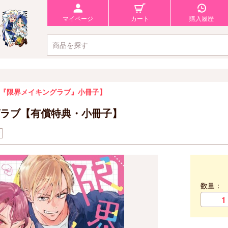
マイページ
カート
購入履歴
『限界メイキングラブ』小冊子】
ラブ【有償特典・小冊子】
ク
数量：