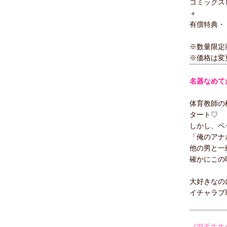
コミックス1
＋
有償特典・
※数量限定
※価格は変
名器なめて
体育教師の
タート♡
しかし、ベ
「俺のアナ
他の男と一
確かにこの
大好きなの
イチャラブ