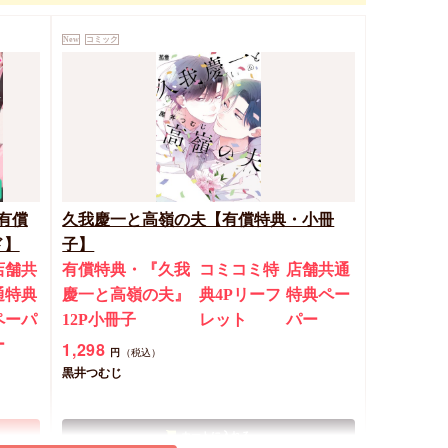
New
コミック
有償
久我慶一と高嶺の夫【有償特典・小冊
ド】
子】
店舗共
有償特典・『久我
コミコミ特
店舗共通
通特典
慶一と高嶺の夫』
典4Pリーフ
特典ペー
ペーパ
12P小冊子
レット
パー
ー
1,298
円
（税込）
黒井つむじ
カートに入れる