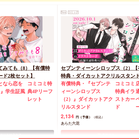
New
コミック
てみても（8）【有償特
セブンティーンシロップス（2）【
ード2枚セット】
特典・ダイカットアクリルスタン
となら恋を
コミコミ特
有償特典・『セブンテ
コミコミ
）』学生証風
典4Pリーフ
ィーンシロップス
特典イラ
ト
レット
（2）』ダイカットアク
ストカー
リルスタンド
ド
2,134
円（予価）
（税込）
あらた六花
カートに入れる
予約する