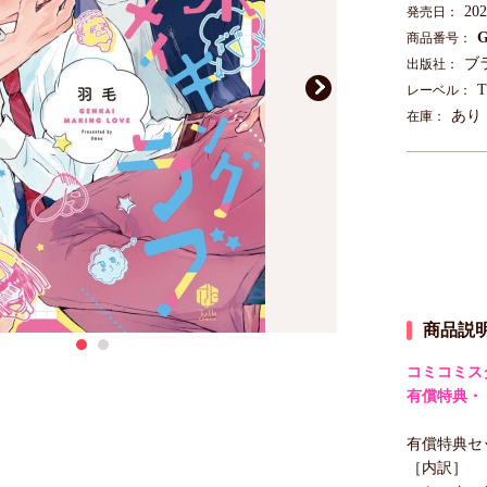
20
発売日：
G
商品番号：
ブ
出版社：
T
レーベル：
あり
在庫：
商品説
コミコミス
有償特典・
有償特典セッ
［内訳］