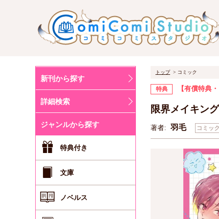
トップ
コミック
新刊から探す
【有償特典・
特典
詳細検索
限界メイキング
ジャンルから探す
羽毛
著者:
コミッ
特典付き
文庫
ノベルス