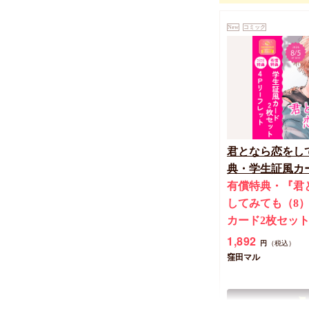
New
コミック
君となら恋をし
典・学生証風カ
有償特典・『君
してみても（8
カード2枚セッ
1,892
円
（税込）
窪田マル