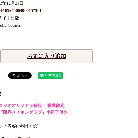
23年12月21日
0105640004000157361
ライト出版
ulle Comics
お気に入り追加
明
タジオオリジナル特典！ 数量限定！
『限界メイキングラブ』小冊子付き！
ト内容(945円＋税)