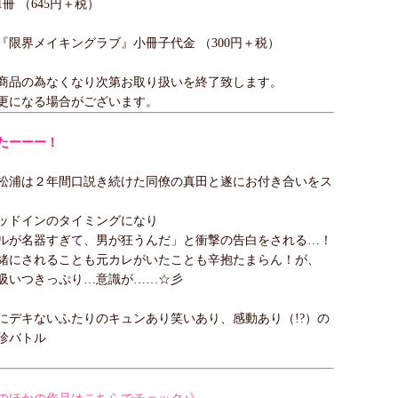
冊 （645円＋税）
『限界メイキングラブ』小冊子代金 （300円＋税）
商品の為なくなり次第お取り扱いを終了致します。
更になる場合がございます。
たーーー！
松浦は２年間口説き続けた同僚の真田と遂にお付き合いをス
ッドインのタイミングになり
ルが名器すぎて、男が狂うんだ」と衝撃の告白をされる…！
緒にされることも元カレがいたことも辛抱たまらん！が、
吸いつきっぷり…意識が……☆彡
にデキないふたりのキュンあり笑いあり、感動あり（!?）の
珍バトル