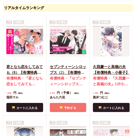
リアルタイムランキング
New
コミック
New
コミック
New
コミック
君となら恋をしてみて
セブンティーンシロッ
久我慶一と高嶺の夫
も（8）【有償特典・
プス（2）【有償特
【有償特典・小冊子】
学生証風カード2枚セ
有償特典・『君となら
典・ダイカットアクリ
有償特典・『セブンテ
有償特典・『久我慶一
ット】
恋をしてみても
ルスタンド】
ィーンシロップス
と高嶺の夫』12P小冊
（8）』学生証風カー
（2）』ダイカットア
子
コミコミ特典4Pリ
円
円（予価）
円
1,892
2,134
1,298
（税込）
（税込）
（税込）
ド2枚セット
コミコミ
クリルスタンド
コミ
ーフレット
店舗共通
窪田マル
あらた六花
黒井つむじ
特典4Pリーフレット
コミ特典イラストカー
特典ペーパー
ド
店舗共通特典ペー
カートに入れる
予約する
カートに入れる
パー
New
コミック
New
コミック
New
コミック