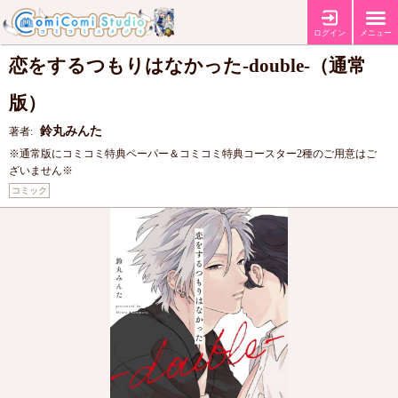
【店舗共通特典ペーパー（鈴丸みんた先生×しっけ先生スペシャルコラボ
特典
描き下ろしペーパー）】
ログイン
メニュー
恋をするつもりはなかった-double-（通常
版）
鈴丸みんた
著者:
※通常版にコミコミ特典ペーパー＆コミコミ特典コースター2種のご用意はご
ざいません※
コミック