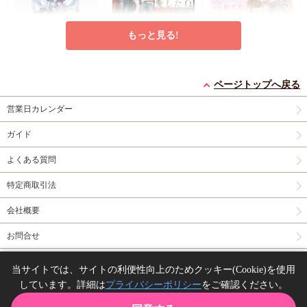
もっと見る!
灯台守とかもめの子
特級αの愛したΩ（2）
恋なんて忘れてた【有
（3）【有償特典・小
コミコミ特典4Pリー
償特典・小冊子】
ページトップへ戻る
冊子】
有償特典・『灯台守と
フレット
有償特典・『恋なんて
営業日カレンダー
かもめの子（3）』
忘れてた』12P小冊子
円
877
（税込）
12P小冊子
コミコミ特典4Pリー
神波アユミ
円
円
1,408
1,237
（税込）
（税込）
ガイド
フレット
吾妻香夜
山路伴
よくある質問
カートに入れる
カートに入れる
カートに入れる
特定商取引法
New
コミック
New
コミック
New
コミック
会社概要
お問合せ
同人誌の委託について
当サイトでは、サイトの利便性向上のためクッキー(Cookie)を使用
しています。詳細は
プライバシーポリシー
をご確認ください。
Copyright(C) comicomi studio. All right reserved.
おやすみ、またね。ま
アフター・ミッドナイ
うなじに恋の痕【有償