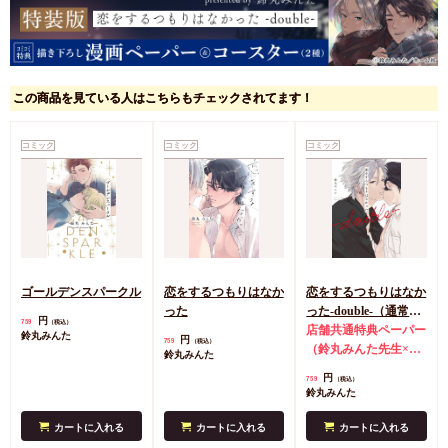
この商品を見ている人はこちらもチェックされてます！
コミック
コミック
コミック
ゴールデンスパークル
恋をするつもりはなか
恋をするつもりはなか
った
った-double-（通常
円
759
（税込）
版）
店舗共通特典ペーパー
鈴丸みんた
円
759
（税込）
（鈴丸みんた先生×し
鈴丸みんた
っけ先生スペシャルコ
円
759
（税込）
ラボ描き下ろしペーパ
鈴丸みんた
ー）
カートに入れる
カートに入れる
カートに入れる