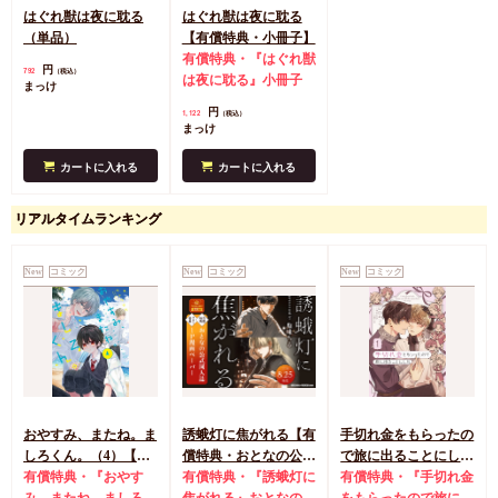
はぐれ獣は夜に耽る
はぐれ獣は夜に耽る
（単品）
【有償特典・小冊子】
有償特典・『はぐれ獣
円
792
（税込）
は夜に耽る』小冊子
まっけ
円
1,122
（税込）
まっけ
カートに入れる
カートに入れる
リアルタイムランキング
New
コミック
New
コミック
New
コミック
おやすみ、またね。ま
誘蛾灯に焦がれる【有
手切れ金をもらったの
しろくん。（4）【有
償特典・おとなの公式
で旅に出ることにした
償特典・おとなの公式
有償特典・『おやす
同人誌】
有償特典・『誘蛾灯に
（1）【有償特典・漫
有償特典・『手切れ金