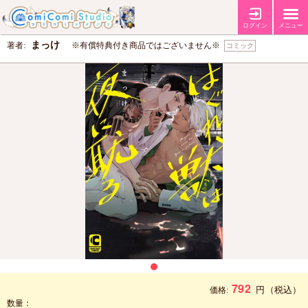
はぐれ獣は夜に耽る（単品）
ログイン
メニュー
まっけ
著者:
※有償特典付き商品ではございません※
コミック
792
円
（税込）
価格:
数量：