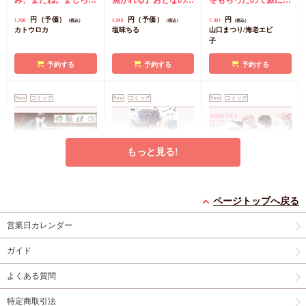
同人誌】【8/7締切！
み、またね。ましろく
焦がれる』おとなの公
画＆SS小冊子】
をもらったので旅に出
予約キャンペーン(抽■
ん。（4）』おとなの
式同人誌
コミコミ特
ることにした（1）』
円（予価）
円（予価）
円
1,420
1,540
1,331
（税込）
（税込）
（税込）
選)】
公式同人誌
コミコミ
典漫画ペーパー
漫画＆SS12P小冊子
コ
カトウロカ
塩味ちる
山口まつり/海老エビ
特典4Pリーフレット
ミコミ特典漫画＆SS
子
店舗共通特典ペーパー
リーフレット
初版限定カメラロール
予約する
予約する
予約する
風ステッカーランダム
1枚（全2種）
New
コミック
New
コミック
New
コミック
もっと見る!
特級αの愛したΩ（2）
久我慶一と高嶺の夫
セブンティーンシロッ
ページトップへ戻る
コミコミ特典4Pリー
【有償特典・小冊子】
プス（2）【有償特
フレット
有償特典・『久我慶一
典・ダイカットアクリ
有償特典・『セブンテ
営業日カレンダー
と高嶺の夫』12P小冊
ルスタンド】
ィーンシロップス
円
877
（税込）
子
コミコミ特典4Pリ
（2）』ダイカットア
ガイド
神波アユミ
円
円（予価）
1,298
2,134
（税込）
（税込）
ーフレット
店舗共通
クリルスタンド
コミ
黒井つむじ
あらた六花
よくある質問
特典ペーパー
コミ特典イラストカー
ド
店舗共通特典ペー
カートに入れる
カートに入れる
予約する
特定商取引法
パー