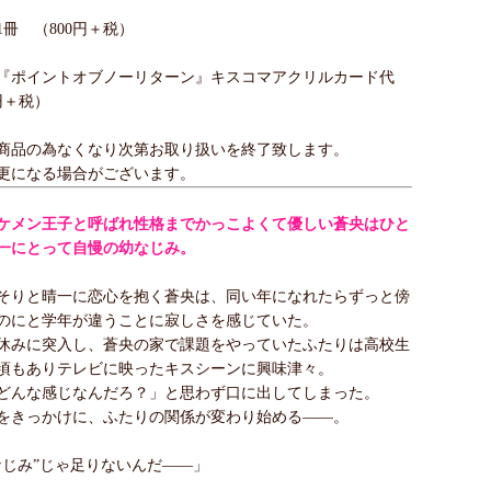
冊 （800円＋税）
『ポイントオブノーリターン』キスコマアクリルカード代
円＋税）
商品の為なくなり次第お取り扱いを終了致します。
更になる場合がございます。
ケメン王子と呼ばれ性格までかっこよくて優しい蒼央はひと
一にとって自慢の幼なじみ。
そりと晴一に恋心を抱く蒼央は、同い年になれたらずっと傍
のにと学年が違うことに寂しさを感じていた。
休みに突入し、蒼央の家で課題をやっていたふたりは高校生
頃もありテレビに映ったキスシーンに興味津々。
どんな感じなんだろ？」と思わず口に出してしまった。
をきっかけに、ふたりの関係が変わり始める――。
なじみ”じゃ足りないんだ――」