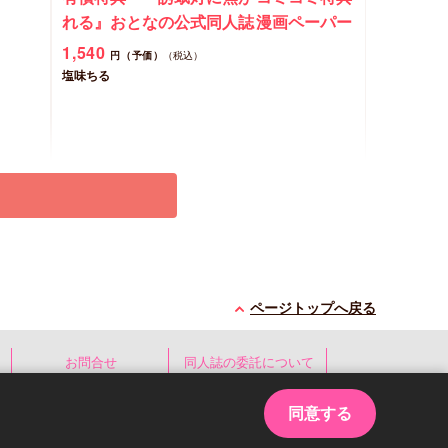
れる』おとなの公式同人誌
漫画ペーパー
1,540
円（予価）
（税込）
塩味ちる
予約する
New
コミック
ページトップへ戻る
お問合せ
同人誌の委託について
同意する
ed.
恋知
冷蔵庫にネギがあったカモカモ【有償特