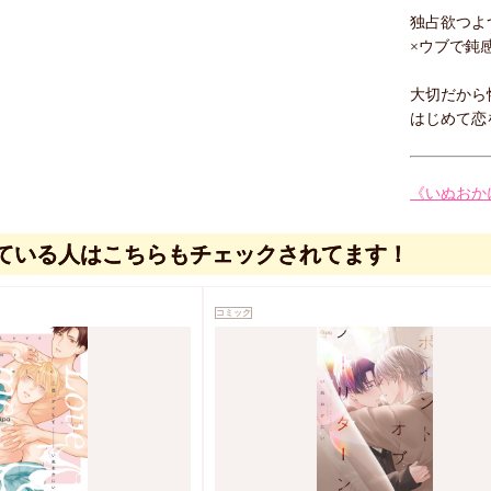
独占欲つよ
×ウブで鈍
大切だから
はじめて恋
《いぬおか
ている人はこちらもチェックされてます！
コミック