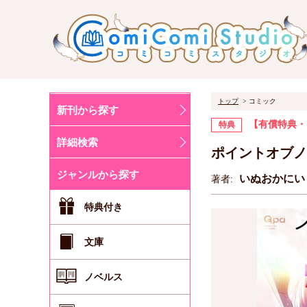
トップ
コミック
新刊から探す
【有償特典・
特典
詳細検索
ポイントオブノ
ジャンルから探す
いぬおかに
著者:
特典付き
文庫
ノベルス