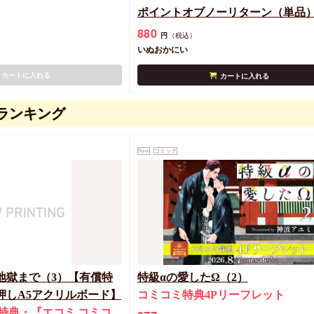
ポイントオブノーリターン（単品
880
円
（税込）
いぬおかにい
カートに入れる
カートに入れる
ランキング
New
コミック
地獄まで（3）【有償特
特級αの愛したΩ（2）
押しA5アクリルボード】
コミコミ特典4Pリーフレット
特典・『エ
コミ
コミコ