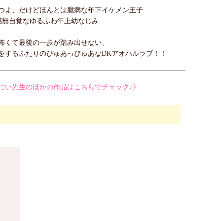
つよ、だけどほんとは臆病な年下イケメン王子
感無自覚なゆるふわ年上幼なじみ
怖くて最後の一歩が踏み出せない、
をするふたりのぴゅあっぴゅあなDKアオハルラブ！！
にい先生のほかの作品はこちらでチェック♪》