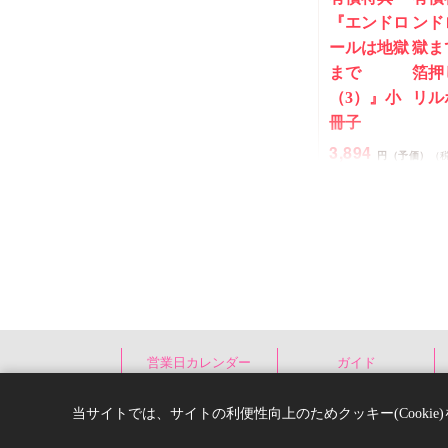
『エンドロ
ンド
ールは地獄
獄ま
まで
箔押
（3）』小
リル
冊子
3,894
円（予価）
（
三ツ星しずく
New
コミック
営業日カレンダー
ガイド
当サイトでは、サイトの利便性向上のためクッキー(Cooki
うなじに恋の痕