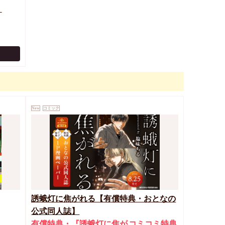
）
New
コミック
誘蛾灯に焦がれる【有償特典・おとなの
公式同人誌】
有償特典・『誘蛾灯に焦が
コミコミ特典