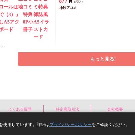
877
円
（税込）
ロールは地
コミ
ミ特典
神波アユミ
で（3）』
特典
雑誌風
しA5アク
8P小
A5イラ
ボード
冊子
ストカ
ード
税込）
もっと見る!
予約する
カートに入れる
New
コミック
よくある質問
特定商取引法
会社概要
e)を使用しています。詳細は
プライバシーポリシー
をご確認ください。
Copyright(C) comicomi studio. All right reserv
【有償特典・小冊子】
【2冊セット商品】『臆病くらげと