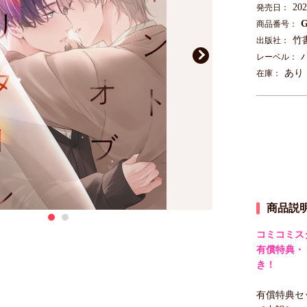
20
発売日：
G
商品番号：
竹
出版社：
レーベル：
あり
在庫：
商品説
コミコミス
有償特典・
き！
有償特典セッ