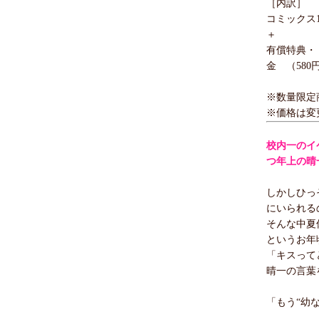
［内訳］
コミックス1
＋
有償特典・
金 （580
※数量限定
※価格は変
校内一のイ
つ年上の晴
しかしひっ
にいられる
そんな中夏
というお年
「キスって
晴一の言葉
「もう“幼