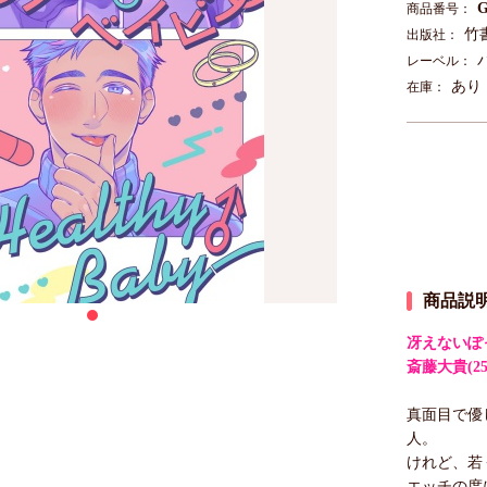
G
商品番号：
竹
出版社：
レーベル：
あり
在庫：
商品説
冴えないぽ
斎藤大貴(
真面目で優
人。
けれど、若
エッチの度