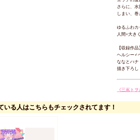
さらに、水
しまい、巻
ゆるふわカ
人間×大き
【収録作品
ヘルシー♂ベ
ななとハナ
描き下ろし
《三嶌トヲ
ている人はこちらもチェックされてます！