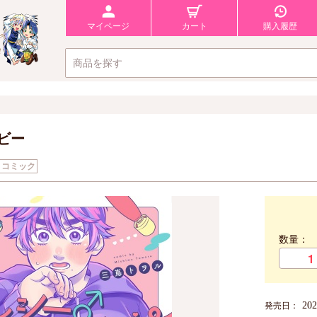
マイページ
カート
購入履歴
ビー
コミック
数量：
20
発売日：