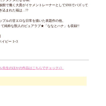
族館で働く大貴がイケメントレーナーとしてSNSでバズって
き込まれた福は…!?
ップルの甘エロな日常を描いた表題作の他、
くて純粋な獣人のピュアラブ★「ななとハナ」も収録!!
】
イビー 1~3
ル先生のほかの作品はこちらでチェック♪》