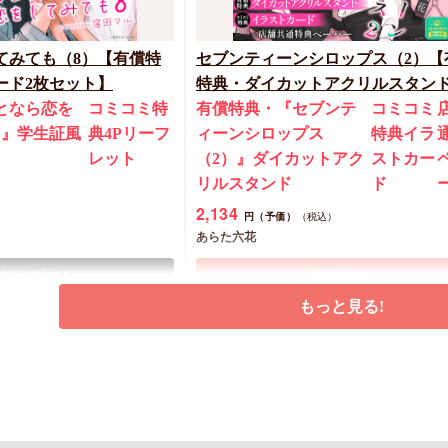
てみても（8）【有償特
セブンティーンシロップス（2）【
ード2枚セット】
特典・ダイカットアクリルスタン
となら恋を
コミコミ特
有償特典・『セブンテ
コミコミ
）』学生証風
典4Pリーフ
ィーンシロップス
特典イラ
ト
レット
（2）』ダイカットアク
ストカー
リルスタンド
ド
2,134
円（予価）
（税込）
あらた六花
カートに入れる
予約する
もっと見る!
New
コミック