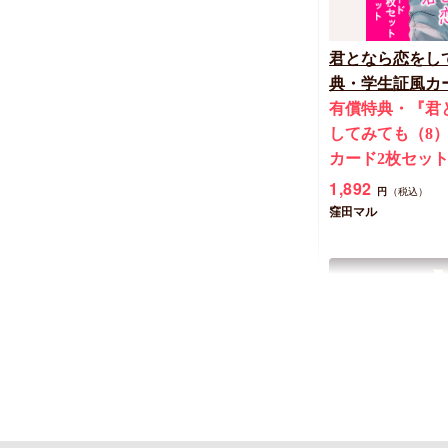
君となら恋をし
典・学生証風カ
有償特典・『君
してみても（8
カード2枚セッ
1,892
円
（税込）
窪田マル
New
コミック