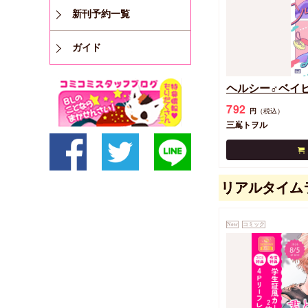
新刊予約一覧
ガイド
ヘルシー♂ベイ
792
円
（税込）
三嶌トヲル
リアルタイム
New
コミック