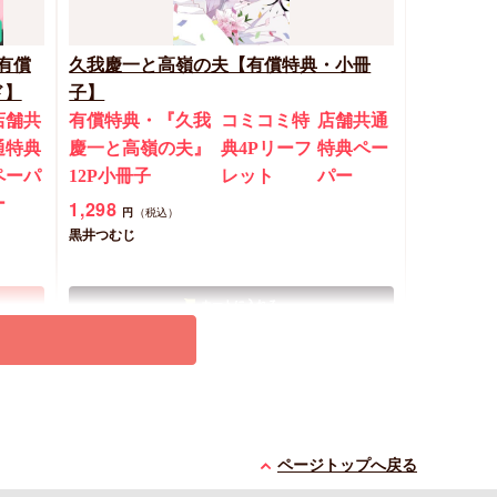
有償
久我慶一と高嶺の夫【有償特典・小冊
ド】
子】
店舗共
有償特典・『久我
コミコミ特
店舗共通
通特典
慶一と高嶺の夫』
典4Pリーフ
特典ペー
ペーパ
12P小冊子
レット
パー
ー
1,298
円
（税込）
黒井つむじ
カートに入れる
New
コミック
ページトップへ戻る