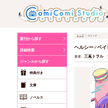
トップ
コミック
新刊から探す
ヘルシー♂ベイ
詳細検索
三嶌トヲル
著者:
ジャンルから探す
特典付き
文庫
ノベルス