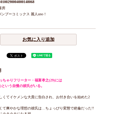
0100290004000148068
書房
バンブーコミックス 麗人uno！
お気に入り追加
明
っちゃりフリーター・福富孝之(29)には
25)という自慢の彼氏がいる。
しくてイケメンな大貴に告白され、お付き合いを始めた2
くて爽やかな理想の彼氏は…ちょっぴり変態で絶倫だった!!
にクタクタになる福。