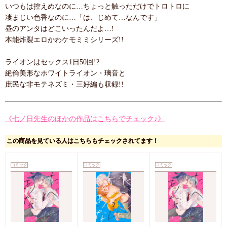
いつもは控えめなのに…ちょっと触っただけでトロトロに
凄まじい色香なのに…「は、じめて…なんです」
昼のアンタはどこいったんだよ…!
本能炸裂エロかわケモミミシリーズ!!
ライオンはセックス1日50回!?
絶倫美形なホワイトライオン・璃音と
庶民な非モテネズミ・三好編も収録!!
《七ノ日先生のほかの作品はこちらでチェック♪》
この商品を見ている人はこちらもチェックされてます！
コミック
コミック
コミック