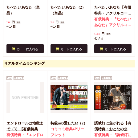
たべたいあなた（単
たべたいあなた（2）
たべたいあなた【有償
品）
（単品）
特典・アクリルコース
ター】
有償特典・『たべたい
円
円
748
792
（税込）
（税込）
あなた』アクリルコー
七ノ日
七ノ日
スター
円
1,408
（税込）
七ノ日
カートに入れる
カートに入れる
カートに入れる
リアルタイムランキング
New
コミック
New
コミック
New
コミック
エンドロールは地獄ま
特級αの愛したΩ（2）
誘蛾灯に焦がれる【有
で（3）【有償特典・
コミコミ特典4Pリー
償特典・おとなの公式
小冊子＋箔押しA5ア
有償特典・『エンドロ
フレット
同人誌】
有償特典・『誘蛾灯に