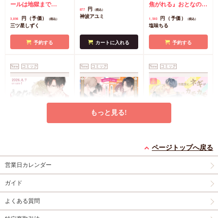
クリルボード】
ールは地獄まで
焦がれる』おとなの公
円
877
（税込）
（3）』小冊子
有償特
式同人誌
コミコミ特
神波アユミ
円（予価）
円（予価）
3,894
1,540
（税込）
（税込）
典・『エンドロールは
典漫画ペーパー
三ツ星しずく
塩味ちる
地獄まで（3）』箔押
しA5アクリルボード
予約する
カートに入れる
予約する
コミコミ特典8P小冊
子
コミコミ特典雑誌
New
コミック
New
コミック
New
コミック
風A5イラストカード
もっと見る!
うなじに恋の痕【有償
【2冊セット商品】
冷蔵庫にネギがあった
特典・小冊子】
『臆病くらげと恋知ら
カモカモ【有償特典・
ページトップへ戻る
有償特典・『うなじに
ず【有償】+柴崎さん
2冊セット購入特典・
小冊子】【予約キャン
有償特典・『冷蔵庫に
営業日カレンダー
恋の痕』12P小冊子
のケモノみち【有
コミコミ特典8P小冊
ペーン対象外・7/24か
ネギがあったカモカ
償】』【8/17締切！予
子＆ミニクリアカード
ら受付開始】
モ』12P小冊子
店舗共
円
円（予価）
円
1,295
3,559
1,259
（税込）
（税込）
（税込）
ガイド
約キャンペーン(抽■
2枚
有償特典・『臆病
通特典カラーペーパー
永乃あづみ
N丸
三島ピタリ
選)】
くらげと恋知らず』お
よくある質問
となの公式同人誌
有
カートに入れる
予約する
カートに入れる
償特典・『柴崎さんの