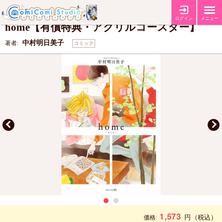
【有償特典・『home』アクリルコースター】
【出版社ペーパー】
特典
ログイン
メニュー
home【有償特典・アクリルコースター】
中村明日美子
著者:
コミック
1,573
円
（税込）
価格: