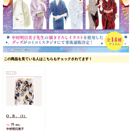
この商品を見ている人はこちらもチェックされてます！
コミック
O．B．（1）
円
712
（税込）
中村明日美子