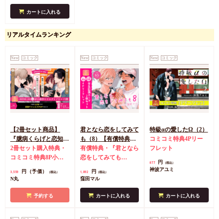
カートに入れる
リアルタイムランキング
New
コミック
New
コミック
New
コミック
【2冊セット商品】
君となら恋をしてみて
特級αの愛したΩ（2）
『臆病くらげと恋知ら
も（8）【有償特典・
コミコミ特典4Pリー
ず【有償】+柴崎さん
2冊セット購入特典・
学生証風カード2枚セ
有償特典・『君となら
フレット
のケモノみち【有
コミコミ特典8P小冊
ット】
恋をしてみても
円
877
（税込）
償】』【8/17締切！予
子＆ミニクリアカード
（8）』学生証風カー
神波アユミ
円（予価）
円
3,559
1,892
（税込）
（税込）
約キャンペーン(抽■
2枚
有償特典・『臆病
ド2枚セット
コミコミ
N丸
窪田マル
選)】
くらげと恋知らず』お
特典4Pリーフレット
となの公式同人誌
有
予約する
カートに入れる
カートに入れる
償特典・『柴崎さんの
ケモノみち』スライド