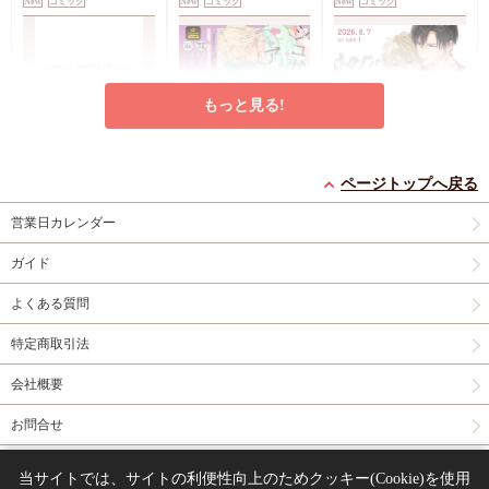
New
コミック
New
コミック
New
コミック
アクリルカードキーホ
ルダー
封入特典・描
き下ろし撮り合いっこ
チェキランダム2枚(全
4種)
店舗共通特典ペ
もっと見る!
ーパー2枚
エンドロールは地獄ま
シュガーアピール【有
うなじに恋の痕【有償
で（3）【有償特典・
償特典・小冊子】
特典・小冊子】
ページトップへ戻る
小冊子＋箔押しA5ア
有償特典・『エンドロ
有償特典・『シュガー
有償特典・『うなじに
営業日カレンダー
クリルボード】
ールは地獄まで
アピール』12P小冊子
恋の痕』12P小冊子
（3）』小冊子
有償特
コミコミ特典4Pリー
円（予価）
円（予価）
円
3,894
1,226
1,295
（税込）
（税込）
（税込）
ガイド
典・『エンドロールは
フレット
コミコミ特
三ツ星しずく
ひなこ
永乃あづみ
地獄まで（3）』箔押
典ミニイラストカード
よくある質問
しA5アクリルボード
予約する
予約する
カートに入れる
コミコミ特典8P小冊
特定商取引法
子
コミコミ特典雑誌
New
コミック
New
コミック
New
コミック
風A5イラストカード
会社概要
お問合せ
同人誌の委託について
当サイトでは、サイトの利便性向上のためクッキー(Cookie)を使用