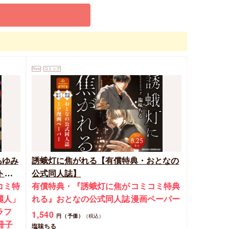
New
コミック
あゆみ
誘蛾灯に焦がれる【有償特典・おとなの
ト特
公式同人誌】
アクリ
コミ特
有償特典・『誘蛾灯に焦が
コミコミ特典
麗人」
れる』おとなの公式同人誌
漫画ペーパー
ラフ
1,540
円（予価）
（税込）
冊子
塩味ちる