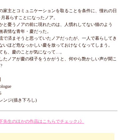
の家主とコミュニケーションを取ることを条件に、憧れの日
ヶ月暮らすことになったノア。
かと憂うノアの前に現れたのは、人慣れしてない猫のよう
無表情な青年・慶だった。
流で済まそうと思っていたノアだったが、一人で暮らしてき
ないほど危なっかしい慶を放っておけなくなってしまう。
ても、慶のことが気になって…。
したノアが慶の様子をうかがうと、何やら艶かしい声が聞こ
?
】
logue
6
レンジ(描き下ろし)
下先生のほかの作品はこちらでチェック♪》