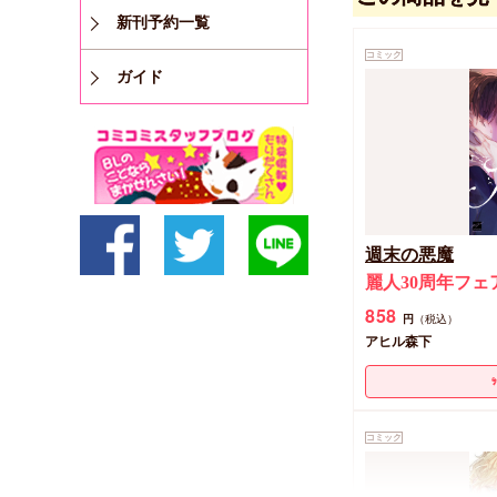
新刊予約一覧
コミック
ガイド
週末の悪魔
麗人30周年フェ
858
円
（税込）
アヒル森下
コミック