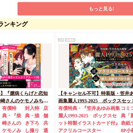
もっと見る!
ランキング
）
週末の悪魔 second
New
コミック
ア
コミコミ特典4Pリーフレット
麗人30周年フェア
858
円
（税込）
アヒル森下
特典を選ぶ
特典を選ぶ
品】『臆病くらげと恋知
【キャンセル不可】特装版・笠井
柴崎さんのケモノみち
画集麗人1993-2025 ボックスセッ
17締切！予約キャンペー
有償特
封入特
店
製イラストカード付【有償特典・
有償特典・『笠井あゆみ画集
コミ
典・『柴
典・描
舗
ルコースター】
麗人1993-2025 ボックスセ
典「
崎さんの
き下ろ
共
ット特製イラストカード付』
表紙
ケモノみ
し撮り
通
アクリルコースター
8P小