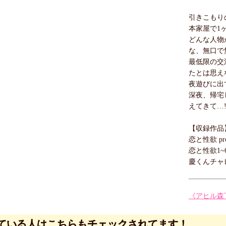
引きこもり
本家屋で1
どんな人物
な、無口で
最低限の交
たとは思え
夜遊びに出
深夜、帰宅
えてきて…!
【収録作品
恋と性欲 pro
恋と性欲1~
慶くんチャ
《アヒル森
ている人はこちらもチェックされてます！