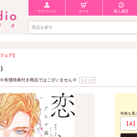
マイページ
カート
購入履歴
年フェア】
）
※有償特典付き商品ではございません※
コミック
特典を選