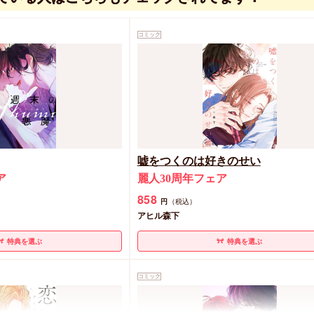
コミック
嘘をつくのは好きのせい
ア
麗人30周年フェア
858
円
（税込）
アヒル森下
特典を選ぶ
特典を選ぶ
コミック