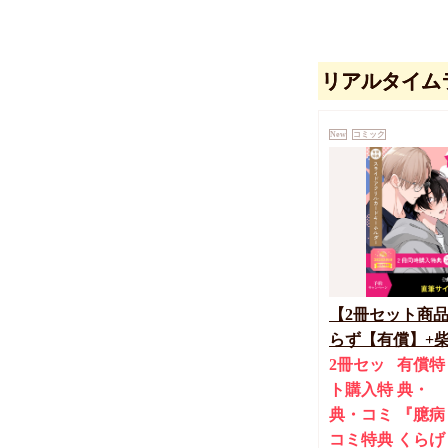
リアルタイム
恋と性欲（単品
New
コミック
麗人30周年フェ
759
円
（税込）
アヒル森下
【2冊セット商
らず【有償】+
【有償】』【8/
2冊セッ
有償特
ン(抽■選)】
ト購入特
典・
典・コミ
『臆病
コミ特典
くらげ