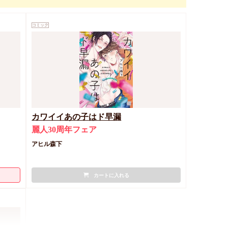
コミック
カワイイあの子はド早漏
麗人30周年フェア
アヒル森下
カートに入れる