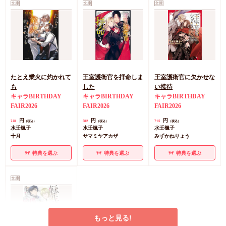
文庫
文庫
文庫
たとえ業火に灼かれて
王室護衛官を拝命しま
王室護衛官に欠かせな
も
した
い接待
キャラBIRTHDAY
キャラBIRTHDAY
キャラBIRTHDAY
FAIR2026
FAIR2026
FAIR2026
円
円
円
748
682
715
（税込）
（税込）
（税込）
水壬楓子
水壬楓子
水壬楓子
十月
サマミヤアカザ
みずかねりょう
特典を選ぶ
特典を選ぶ
特典を選ぶ
文庫
もっと見る!