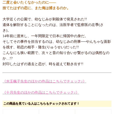
二度と会いたくなかったのに――
捨てたはずの恋に、また俺は捕まるのか。
大学近くの公園で、幼なじみが刺殺体で発見された!!
遺体を解剖することになったのは、法医学者で監察医の左季(さ
き)。
14年前に渡米し、一年間限定で日本に帰国中の身だ。
そしてその事件を担当するのは、幼なじみの刑事──やんちゃな面影
を残す、初恋の相手・隆生(りゅうせい)だった!!
こんなにも狭い範囲で、次々と昔の知り合いが繋がるのは偶然なの
か…!?
封印したはずの過去と恋が、時を超えて動き出す!!
《水壬楓子先生のほかの作品はこちらでチェック♪》
《十月先生のほかの作品はこちらでチェック♪》
この商品を見ている人はこちらもチェックされてます！