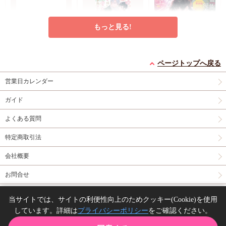
もっと見る!
男系大家族物語スピン
結婚したらお隣のα若
無能王子と優秀な従者
ページトップへ戻る
オフ ブラコン上等！
様ともふもふ愛息子に
のエンドマーク
俺が三男・兎田充功
恵まれました
コミコミ特典SS小冊
営業日カレンダー
円（予価）
円（予価）
715
946
（税込）
（税込）
（2）
子
日向唯稀
水瀬結月
ガイド
鈴倉温
円（予価）
924
（税込）
野良風
よくある質問
渋江ヨフネ
特定商取引法
予約する
予約する
予約する
会社概要
New
文庫
New
文庫
文庫
お問合せ
同人誌の委託について
当サイトでは、サイトの利便性向上のためクッキー(Cookie)を使用
しています。詳細は
プライバシーポリシー
をご確認ください。
Copyright(C) comicomi studio. All right reserved.