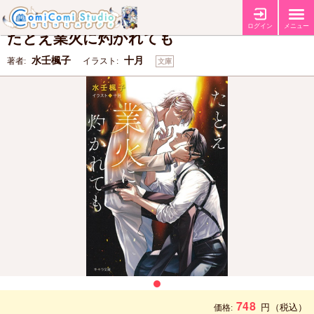
【キャラBIRTHDAY FAIR2026】
フェア
ログイン
メニュー
たとえ業火に灼かれても
水壬楓子
十月
著者:
イラスト:
文庫
748
円
（税込）
価格: