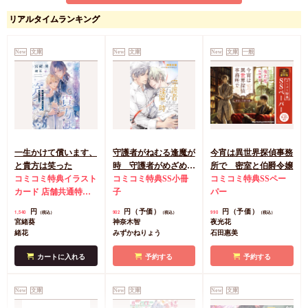
リアルタイムランキング
転生賢者ですが職業は
寵姫です（単品）
New
文庫
New
文庫
New
文庫
一般
コミコミ特典イラスト
カード
円
968
（税込）
水壬楓子
案丸
カートに入れる
一生かけて償います、
守護者がねむる逢魔が
今宵は異世界探偵事務
と貴方は笑った
時 守護者がめざめる
所で 密室と伯爵令嬢
コミコミ特典イラスト
逢魔が時（7）（単
コミコミ特典SS小冊
コミコミ特典SSペー
カード
店舗共通特典
品）
子
パー
ペーパー
円
円（予価）
円（予価）
1,540
902
990
（税込）
（税込）
（税込）
宮緒葵
神奈木智
夜光花
緒花
みずかねりょう
石田惠美
カートに入れる
予約する
予約する
New
文庫
New
文庫
New
文庫