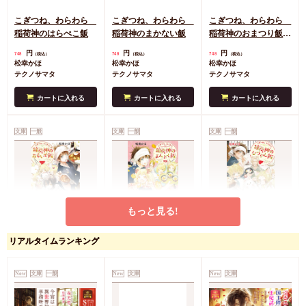
こぎつね、わらわら
こぎつね、わらわら
こぎつね、わらわら
稲荷神のはらぺこ飯
稲荷神のまかない飯
稲荷神のおまつり飯
（単品）
円
円
円
748
748
748
（税込）
（税込）
（税込）
松幸かほ
松幸かほ
松幸かほ
テクノサマタ
テクノサマタ
テクノサマタ
カートに入れる
カートに入れる
カートに入れる
文庫
一般
文庫
一般
文庫
一般
もっと見る!
こぎつね、わらわら
こぎつね、わらわら
こぎつね、わらわら
リアルタイムランキング
稲荷神のおもいで飯
稲荷神のまんぷく飯
稲荷神のなつかし飯
（単品）
（単品）
円
円
円
748
748
748
（税込）
（税込）
（税込）
松幸かほ
New
文庫
一般
松幸かほ
New
文庫
松幸かほ
New
文庫
テクノサマタ
テクノサマタ
テクノサマタ