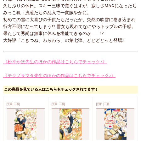
久しぶりの休日。スキー三昧で寛ぐはずが、寂しさMAXになったち
みっこ狐・浅葱たちの乱入で一変賑やかに。
初めての雪に大喜びの子供たちだったが、突然の吹雪に巻き込まれ
行方不明になってしまう!? 雪女も現れてなにやらトラブルの予感。
果たして秀尚は無事に休みを堪能できるのか――!?
大好評「こぎつね、わらわら」の第七弾、どどどどっと登場♪
《松幸かほ先生のほかの作品はこちらでチェック♪》
《テクノサマタ先生のほかの作品はこちらでチェック♪》
この商品を見ている人はこちらもチェックされてます！
文庫
一般
文庫
一般
文庫
一般