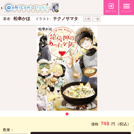
こぎつね、わらわら 稲荷神のあったか飯
ログイン
メニュー
松幸かほ
テクノサマタ
著者:
イラスト:
文庫
一般
748
円
（税込）
価格:
数量：