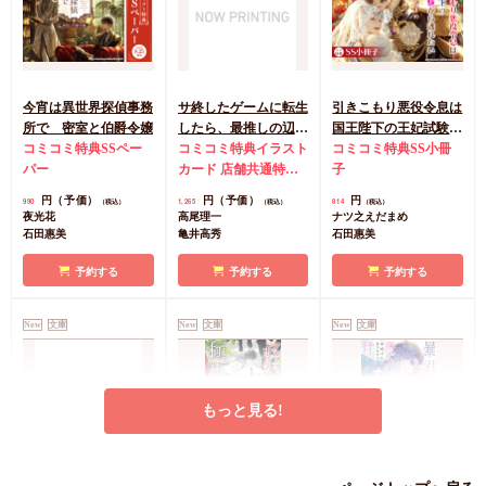
カートに入れる
カートに入れる
カートに入れる
今宵は異世界探偵事務
サ終したゲームに転生
引きこもり悪役令息は
所で 密室と伯爵令嬢
したら、最推しの辺境
国王陛下の王妃試験か
コミコミ特典SSペー
伯にぐいぐい迫られて
コミコミ特典イラスト
ら逃れたい
コミコミ特典SS小冊
パー
います
カード
店舗共通特典
子
ペーパー
円（予価）
円（予価）
円
990
1,265
814
（税込）
（税込）
（税込）
夜光花
高尾理一
ナツ之えだまめ
石田惠美
亀井高秀
石田惠美
予約する
予約する
予約する
New
文庫
New
文庫
New
文庫
もっと見る!
（仮）恋愛犯
アルファ士官学校の極
暴君アルファはお人好