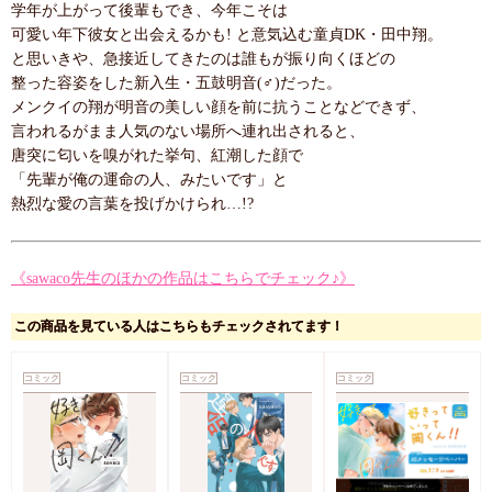
学年が上がって後輩もでき、今年こそは
可愛い年下彼女と出会えるかも! と意気込む童貞DK・田中翔。
と思いきや、急接近してきたのは誰もが振り向くほどの
整った容姿をした新入生・五鼓明音(♂)だった。
メンクイの翔が明音の美しい顔を前に抗うことなどできず、
言われるがまま人気のない場所へ連れ出されると、
唐突に匂いを嗅がれた挙句、紅潮した顔で
「先輩が俺の運命の人、みたいです」と
熱烈な愛の言葉を投げかけられ…!?
《sawaco先生のほかの作品はこちらでチェック♪》
この商品を見ている人はこちらもチェックされてます！
コミック
コミック
コミック