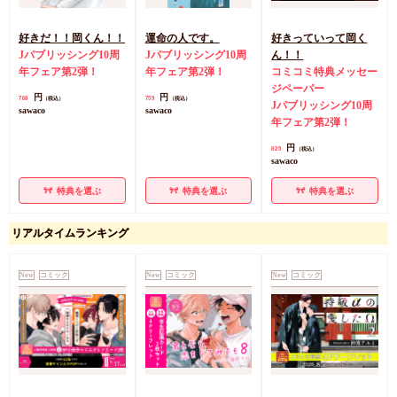
好きだ！！岡くん！！
運命の人です。
好きっていって岡く
Jパブリッシング10周
Jパブリッシング10周
ん！！
年フェア第2弾！
年フェア第2弾！
コミコミ特典メッセー
ジペーパー
円
円
768
759
（税込）
（税込）
Jパブリッシング10周
sawaco
sawaco
年フェア第2弾！
円
825
（税込）
sawaco
特典を選ぶ
特典を選ぶ
特典を選ぶ
リアルタイムランキング
New
コミック
New
コミック
New
コミック