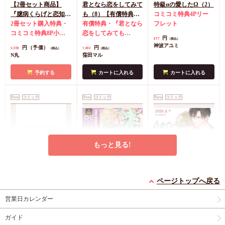
【2冊セット商品】
君となら恋をしてみて
特級αの愛したΩ（2）
『臆病くらげと恋知ら
も（8）【有償特典・
コミコミ特典4Pリー
ず【有償】+柴崎さん
2冊セット購入特典・
学生証風カード2枚セ
有償特典・『君となら
フレット
のケモノみち【有
コミコミ特典8P小冊
ット】
恋をしてみても
円
877
（税込）
償】』【8/17締切！予
子＆ミニクリアカード
（8）』学生証風カー
神波アユミ
円（予価）
円
3,559
1,892
（税込）
（税込）
約キャンペーン(抽■
2枚
有償特典・『臆病
ド2枚セット
コミコミ
N丸
窪田マル
選)】
くらげと恋知らず』お
特典4Pリーフレット
となの公式同人誌
有
予約する
カートに入れる
カートに入れる
償特典・『柴崎さんの
ケモノみち』スライド
New
コミック
New
コミック
New
コミック
アクリルカードキーホ
ルダー
封入特典・描
き下ろし撮り合いっこ
チェキランダム2枚(全
4種)
店舗共通特典ペ
もっと見る!
ーパー2枚
エンドロールは地獄ま
シュガーアピール【有
うなじに恋の痕【有償
で（3）【有償特典・
償特典・小冊子】
特典・小冊子】
ページトップへ戻る
小冊子＋箔押しA5ア
有償特典・『エンドロ
有償特典・『シュガー
有償特典・『うなじに
営業日カレンダー
クリルボード】
ールは地獄まで
アピール』12P小冊子
恋の痕』12P小冊子
（3）』小冊子
有償特
コミコミ特典4Pリー
円（予価）
円（予価）
円
3,894
1,226
1,295
（税込）
（税込）
（税込）
ガイド
典・『エンドロールは
フレット
コミコミ特
三ツ星しずく
ひなこ
永乃あづみ