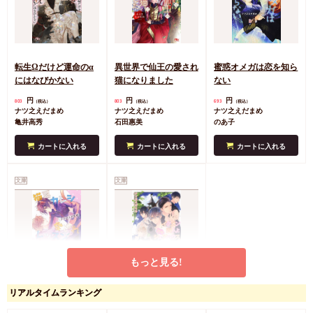
転生Ωだけど運命のα
異世界で仙王の愛され
蜜惑オメガは恋を知ら
にはなびかない
猫になりました
ない
円
円
円
803
803
693
（税込）
（税込）
（税込）
ナツ之えだまめ
ナツ之えだまめ
ナツ之えだまめ
亀井高秀
石田惠美
のあ子
カートに入れる
カートに入れる
カートに入れる
文庫
文庫
もっと見る!
猫耳カレシの愛されレ
イケメン四人と甘々シ
リアルタイムランキング
ッスン
ェアハウス