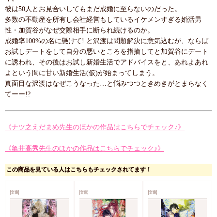
彼は50人とお見合いしてもまだ成婚に至らないのだった。
多数の不動産を所有し会社経営もしているイケメンすぎる婚活男
性・加賀谷がなぜ交際相手に断られ続けるのか。
成婚率100%の名に懸けて! と沢渡は問題解決に意気込むが、ならば
お試しデートをして自分の悪いところを指摘してと加賀谷にデート
に誘われ、その後はお試し新婚生活でアドバイスをと、あれよあれ
よという間に甘い新婚生活(仮)が始まってしまう。
真面目な沢渡はなぜこうなった…と悩みつつときめきがとまらなく
てーー!?
《ナツ之えだまめ先生のほかの作品はこちらでチェック♪》
《亀井高秀先生のほかの作品はこちらでチェック♪》
この商品を見ている人はこちらもチェックされてます！
文庫
文庫
文庫