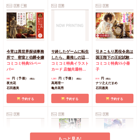
円
円
660
726
（税込）
（税込）
ナツ之えだまめ
New
文庫
一般
ナツ之えだまめ
New
文庫
New
文庫
駒城ミチヲ
サマミヤアカザ
カートに入れる
カートに入れる
今宵は異世界探偵事務
サ終したゲームに転生
引きこもり悪役令息は
所で 密室と伯爵令嬢
したら、最推しの辺境
国王陛下の王妃試験か
コミコミ特典SSペー
伯にぐいぐい迫られて
コミコミ特典イラスト
ら逃れたい
コミコミ特典SS小冊
パー
います
カード
店舗共通特典
子
ペーパー
円（予価）
円（予価）
円
990
1,265
814
（税込）
（税込）
（税込）
夜光花
高尾理一
ナツ之えだまめ
石田惠美
亀井高秀
石田惠美
予約する
予約する
予約する
New
文庫
New
文庫
New
文庫
もっと見る!