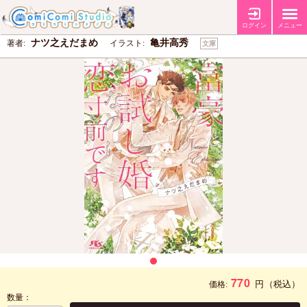
富豪とお試し婚なのに恋寸前です
ログイン
メニュー
ナツ之えだまめ
亀井高秀
著者:
イラスト:
文庫
770
円
（税込）
価格:
数量：