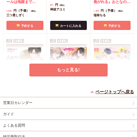
クリルボード】
ールは地獄まで
焦がれる』おとなの公
円
877
（税込）
（3）』小冊子
有償特
式同人誌
コミコミ特
神波アユミ
円（予価）
円（予価）
3,894
1,540
（税込）
（税込）
典・『エンドロールは
典漫画ペーパー
三ツ星しずく
塩味ちる
地獄まで（3）』箔押
しA5アクリルボード
予約する
カートに入れる
予約する
コミコミ特典8P小冊
子
コミコミ特典雑誌
New
コミック
New
コミック
New
コミック
風A5イラストカード
もっと見る!
うなじに恋の痕【有償
【2冊セット商品】
冷蔵庫にネギがあった
特典・小冊子】
『臆病くらげと恋知ら
カモカモ【有償特典・
ページトップへ戻る
有償特典・『うなじに
ず【有償】+柴崎さん
2冊セット購入特典・
小冊子】【予約キャン
有償特典・『冷蔵庫に
営業日カレンダー
恋の痕』12P小冊子
のケモノみち【有
コミコミ特典8P小冊
ペーン対象外・7/24か
ネギがあったカモカ
償】』【8/17締切！予
子＆ミニクリアカード
ら受付開始】
モ』12P小冊子
店舗共
円
円（予価）
円
1,295
3,559
1,259
（税込）
（税込）
（税込）
ガイド
約キャンペーン(抽■
2枚
有償特典・『臆病
通特典カラーペーパー
永乃あづみ
N丸
三島ピタリ
選)】
くらげと恋知らず』お
よくある質問
となの公式同人誌
有
カートに入れる
予約する
カートに入れる
償特典・『柴崎さんの
特定商取引法