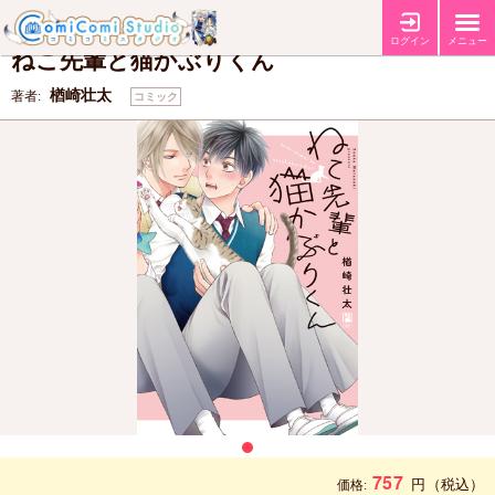
【ビーボーイコミックスフェア2026 第2弾】
フェア
ログイン
メニュー
ねこ先輩と猫かぶりくん
楢崎壮太
著者:
コミック
757
円
（税込）
価格: