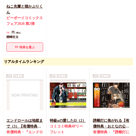
ねこ先輩と猫かぶりく
ん
ビーボーイコミックス
フェア2026 第2弾
円
757
（税込）
楢崎壮太
特典を選ぶ
リアルタイムランキング
New
コミック
New
コミック
New
コミック
エンドロールは地獄ま
特級αの愛したΩ（2）
誘蛾灯に焦がれる【有
で（3）【有償特典・
コミコミ特典4Pリー
償特典・おとなの公式
小冊子＋箔押しA5ア
有償特典・『エンドロ
フレット
同人誌】
有償特典・『誘蛾灯に