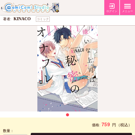
嫌いな上司は秘密のオナフレ
ログイン
メニュー
KINACO
著者:
コミック
759
円
（税込）
価格:
数量：