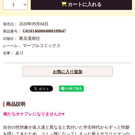
カートに入れる
2020年09月04日
発売日：
G0101460004000109647
商品番号：
東京漫画社
出版社：
マーブルコミックス
レーベル：
あり
在庫：
お気に入り追加
商品説明
俺たちオナフレになりませんか♥
自分の性対象が友人達と異なると気付いた学生時代からずっと性癖
を隠してきたため、コミュ障になってしまった新人サラリーマンの