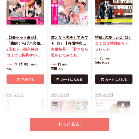
【2冊セット商品】
君となら恋をしてみて
特級αの愛したΩ（2）
『臆病くらげと恋知ら
も（8）【有償特典・
コミコミ特典4Pリー
ず【有償】+柴崎さん
2冊セット購入特典・
学生証風カード2枚セ
有償特典・『君となら
フレット
のケモノみち【有
コミコミ特典8P小冊
ット】
恋をしてみても
円
877
（税込）
償】』【8/17締切！予
子＆ミニクリアカード
（8）』学生証風カー
神波アユミ
円（予価）
円
3,559
1,892
（税込）
（税込）
約キャンペーン(抽■
2枚
有償特典・『臆病
ド2枚セット
コミコミ
N丸
窪田マル
選)】
くらげと恋知らず』お
特典4Pリーフレット
となの公式同人誌
有
予約する
カートに入れる
カートに入れる
償特典・『柴崎さんの
ケモノみち』スライド
New
コミック
New
コミック
New
コミック
アクリルカードキーホ
ルダー
封入特典・描
き下ろし撮り合いっこ
チェキランダム2枚(全
4種)
店舗共通特典ペ
もっと見る!
ーパー2枚