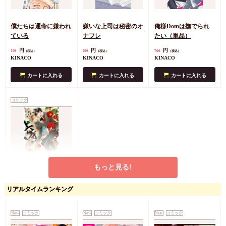
僕たちは運命に嫌われ
嫌いな上司は秘密のオ
俺様Domは撫でられ
ている
ナフレ
たい（単品）
円
円
円
759
759
760
（税込）
（税込）
（税込）
KINACO
KINACO
KINACO
カートに入れる
カートに入れる
カートに入れる
コミック
もっと見る!
お清め上等！（単品）
円
リアルタイムランキング
770
（税込）
KINACO
New
コミック
カートに入れる
New
コミック
New
コミック