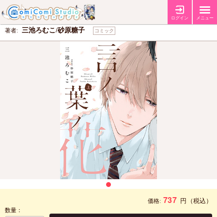
言ノ葉ノ花（上）
ログイン
メニュー
三池ろむこ/砂原糖子
著者:
コミック
737
円
（税込）
価格:
数量：