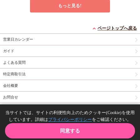
4種)
店舗共通特典ペ
もっと見る!
ーパー2枚
エンドロールは地獄ま
シュガーアピール【有
うなじに恋の痕【有償
で（3）【有償特典・
償特典・小冊子】
特典・小冊子】
ページトップへ戻る
小冊子＋箔押しA5ア
有償特典・『エンドロ
有償特典・『シュガー
有償特典・『うなじに
営業日カレンダー
クリルボード】
ールは地獄まで
アピール』12P小冊子
恋の痕』12P小冊子
（3）』小冊子
有償特
コミコミ特典4Pリー
円（予価）
円（予価）
円
3,894
1,226
1,295
（税込）
（税込）
（税込）
ガイド
典・『エンドロールは
フレット
コミコミ特
三ツ星しずく
ひなこ
永乃あづみ
地獄まで（3）』箔押
典ミニイラストカード
よくある質問
しA5アクリルボード
予約する
予約する
カートに入れる
コミコミ特典8P小冊
特定商取引法
子
コミコミ特典雑誌
New
コミック
New
コミック
New
コミック
風A5イラストカード
会社概要
お問合せ
同人誌の委託について
当サイトでは、サイトの利便性向上のためクッキー(Cookie)を使用
しています。詳細は
プライバシーポリシー
をご確認ください。
Copyright(C) comicomi studio. All right reserved.
誘蛾灯に焦がれる【有
コワモテお兄さんとう
【2冊セット商品】
同意する
償特典・おとなの公式
ぶギャルくん【有償特
『臆病くらげと恋知ら
同人誌】
有償特典・『誘蛾灯に
典・おとなの公式同人
有償特典・『コワモテ
ず（単品）+柴崎さん
2冊セット購入特典・
TOP
カート
購入履歴
お気に入り
ガイド