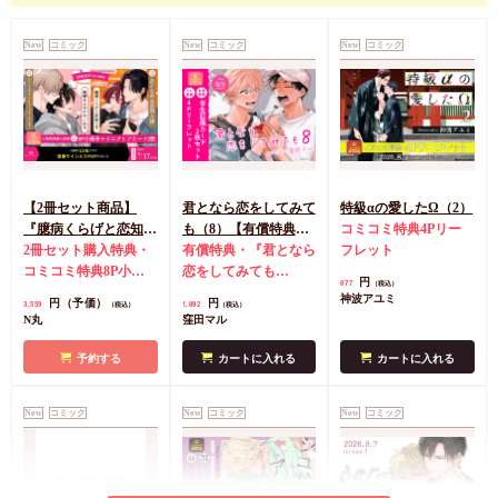
カートに入れる
New
コミック
New
コミック
New
コミック
【2冊セット商品】
君となら恋をしてみて
特級αの愛したΩ（2）
『臆病くらげと恋知ら
も（8）【有償特典・
コミコミ特典4Pリー
ず【有償】+柴崎さん
2冊セット購入特典・
学生証風カード2枚セ
有償特典・『君となら
フレット
のケモノみち【有
コミコミ特典8P小冊
ット】
恋をしてみても
円
877
（税込）
償】』【8/17締切！予
子＆ミニクリアカード
（8）』学生証風カー
神波アユミ
円（予価）
円
3,559
1,892
（税込）
（税込）
約キャンペーン(抽■
2枚
有償特典・『臆病
ド2枚セット
コミコミ
N丸
窪田マル
選)】
くらげと恋知らず』お
特典4Pリーフレット
となの公式同人誌
有
予約する
カートに入れる
カートに入れる
償特典・『柴崎さんの
ケモノみち』スライド
New
コミック
New
コミック
New
コミック
アクリルカードキーホ
ルダー
封入特典・描
き下ろし撮り合いっこ
チェキランダム2枚(全