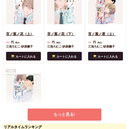
言ノ葉ノ花（上）
言ノ葉ノ花（下）
言ノ葉ノ星（上）
円
円
円
737
737
737
（税込）
（税込）
（税込）
三池ろむこ/砂原糖子
三池ろむこ/砂原糖子
三池ろむこ/砂原糖子
カートに入れる
カートに入れる
カートに入れる
コミック
言ノ葉ノ星（下）
もっと見る!
円
737
（税込）
三池ろむこ/砂原糖子
リアルタイムランキング