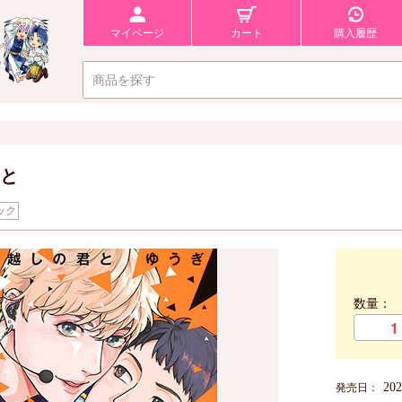
マイページ
カート
購入履歴
と
ック
数量：
20
発売日：