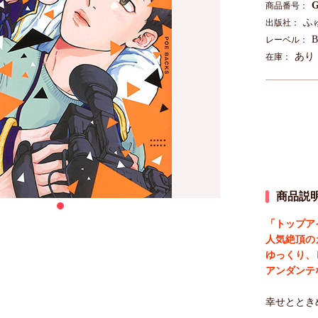
G
商品番号：
ふ
出版社：
レーベル：
あり
在庫：
商品説
「トップア
人気絶頂の
ゆっくり、
アンダンテ
幸せととき