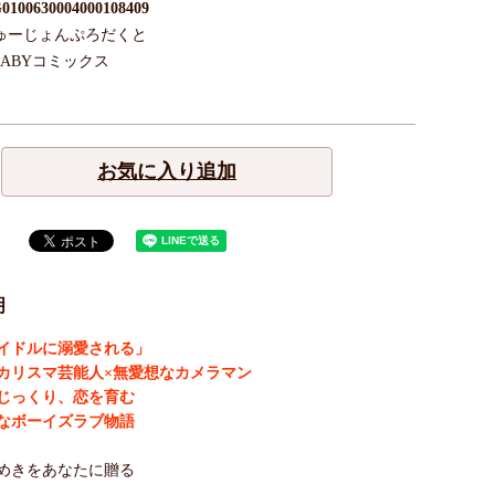
0100630004000108409
ゅーじょんぷろだくと
BABYコミックス
お気に入り追加
明
イドルに溺愛される」
カリスマ芸能人×無愛想なカメラマン
じっくり、恋を育む
なボーイズラブ物語
めきをあなたに贈る