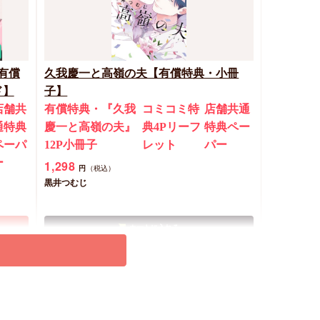
有償
久我慶一と高嶺の夫【有償特典・小冊
ド】
子】
店舗共
有償特典・『久我
コミコミ特
店舗共通
通特典
慶一と高嶺の夫』
典4Pリーフ
特典ペー
ペーパ
12P小冊子
レット
パー
ー
1,298
円
（税込）
黒井つむじ
カートに入れる
New
コミック