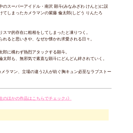
中のスーパーアイドル・南沢 顕斗(みなみざわ けんと)に誤
けてしまったカメラマンの紫藤 倫太郎(しどう りんたろ
リスマ的存在に粗相をしてしまったと凍りつく。
られると思いきや、なぜか懐かれ求愛される日々。
太郎に構わず熱烈アタックする顕斗。
倫太郎も、無邪気で素直な顕斗にどんどん絆されていく。
カメラマン、立場の違う2人が紡ぐ胸キュン必至なラブストー
生のほかの作品はこちらでチェック♪》