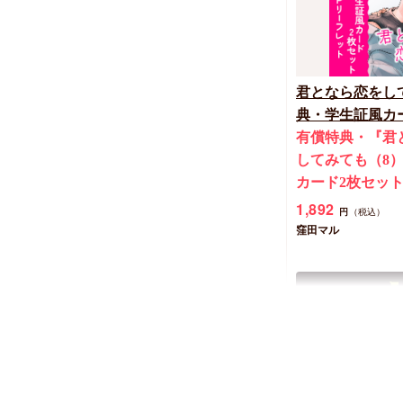
君となら恋をし
典・学生証風カ
有償特典・『君
してみても（8
カード2枚セッ
1,892
円
（税込）
窪田マル
New
コミック