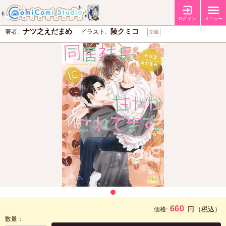
同居社長に甘やかされてます。
ログイン
メニュー
ナツ之えだまめ
陵クミコ
著者:
イラスト:
文庫
660
円
（税込）
価格:
数量：