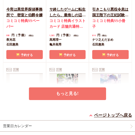
今宵は異世界探偵事務
サ終したゲームに転生
引きこもり悪役令息は
所で 密室と伯爵令嬢
したら、最推しの辺境
国王陛下の王妃試験か
コミコミ特典SSペー
伯にぐいぐい迫られて
コミコミ特典イラスト
ら逃れたい
コミコミ特典SS小冊
パー
います
カード
店舗共通特典
子
ペーパー
円（予価）
円（予価）
円
990
1,265
814
（税込）
（税込）
（税込）
夜光花
高尾理一
ナツ之えだまめ
石田惠美
亀井高秀
石田惠美
予約する
予約する
予約する
New
文庫
New
文庫
New
文庫
もっと見る!
（仮）恋愛犯
アルファ士官学校の極
暴君アルファはお人好
ページトップへ戻る
東の華 ～恋煩う月下
しオメガを甘やかした
円（予価）
880
（税込）
美人～（単品）
コミコミ特典SS小冊
い
コミコミ特典イラスト
営業日カレンダー
凪良ゆう
子
カード
店舗共通特典
笠井あゆみ