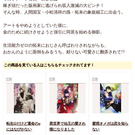
稼ぎ頭だった版画家に逃げられ収入激減の大ピンチ！
そんな時、人間国宝・小松清祥の孫・拓未の象嵌細工に出会う。
アートをやめようとしていた彼に、
金のために続けさせようと強引に同居を始める御影。
生活能力ゼロの拓未におじさん呼ばわりされながらも、
おかんのように面倒をみるうち、頼りない可愛さに翻弄されて!?
この商品を見ている人はこちらもチェックされてます！
文庫
文庫
文庫
転生Ωだけど運命のα
異世界で仙王の愛され
蜜惑オメガは恋を知ら
にはなびかない
猫になりました
ない