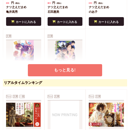
円
円
円
803
803
693
（税込）
（税込）
（税込）
ナツ之えだまめ
ナツ之えだまめ
ナツ之えだまめ
亀井高秀
石田惠美
のあ子
カートに入れる
カートに入れる
カートに入れる
文庫
文庫
もっと見る!
猫耳カレシの愛されレ
イケメン四人と甘々シ
リアルタイムランキング
ッスン
ェアハウス
円
円
660
726
（税込）
（税込）
ナツ之えだまめ
New
文庫
一般
ナツ之えだまめ
New
文庫
New
文庫
駒城ミチヲ
サマミヤアカザ
カートに入れる
カートに入れる