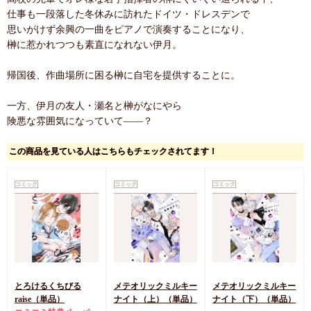
仕事も一段落した冬休みに訪れたドイツ・ドレスデンで
思いがけず余興の一曲をピアノで演奏することになり、
榊に惹かれつつも素直になれない伊月。
帰国後、作曲場所に困る榊に自宅を提供することに。
一方、伊月の友人・瀬名と榊がなにやら
険悪な雰囲気になっていて――？
この商品を見ている人はこちらもチェックされてます！
コミック
コミック
コミック
とろけるくちびる
メテオリックミルキー
メテオリックミルキー
raise（単品）
ナイト（上）（単品）
ナイト（下）（単品）