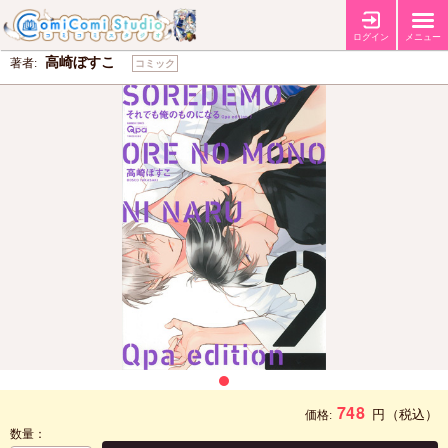
それでも俺のものになる Qpa edition（2）
ログイン
メニュー
高崎ぼすこ
著者:
コミック
748
円
（税込）
価格:
数量：