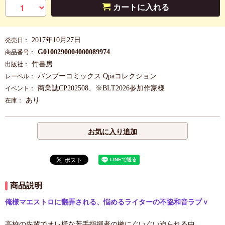
カートに入れる
2017年10月27日
発売日：
G0100290004000089974
商品番号：
竹書房
出版社：
バンブーコミックス Qpaコレクション
レーベル：
商業誌CP202508、※BLT2026参加作家様
イベント：
あり
在庫：
お気に入り追加
商品説明
俺様マエストロに翻弄される、悩めるライターの不協和音ラブｖ
高校の先輩でオレ様な若手指揮者の榊にぐいぐい迫られる中、