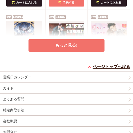
ド
店舗共通特典ペー
カートに入れる
予約する
カートに入れる
パー
New
コミック
New
コミック
New
コミック
もっと見る!
灯台守とかもめの子
特級αの愛したΩ（2）
恋なんて忘れてた【有
（3）【有償特典・小
コミコミ特典4Pリー
償特典・小冊子】
ページトップへ戻る
冊子】
有償特典・『灯台守と
フレット
有償特典・『恋なんて
営業日カレンダー
かもめの子（3）』
忘れてた』12P小冊子
円
877
（税込）
12P小冊子
コミコミ特典4Pリー
神波アユミ
円
円
1,408
1,237
（税込）
（税込）
ガイド
フレット
吾妻香夜
山路伴
よくある質問
カートに入れる
カートに入れる
カートに入れる
特定商取引法
New
コミック
New
コミック
New
コミック
会社概要
お問合せ