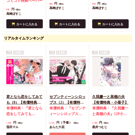
コミコミ特典ペーパー
円
円
858
858
（税込）
（税込）
高崎ぼすこ
高崎ぼすこ
円
935
（税込）
高崎ぼすこ
カートに入れる
カートに入れる
カートに入れる
リアルタイムランキング
New
コミック
New
コミック
New
コミック
君となら恋をしてみて
セブンティーンシロッ
久我慶一と高嶺の夫
も（8）【有償特典・
プス（2）【有償特
【有償特典・小冊子】
学生証風カード2枚セ
有償特典・『君となら
典・ダイカットアクリ
有償特典・『セブンテ
有償特典・『久我慶一
ット】
恋をしてみても
ルスタンド】
ィーンシロップス
と高嶺の夫』12P小冊
（8）』学生証風カー
（2）』ダイカットア
子
コミコミ特典4Pリ
円
円（予価）
円
1,892
2,134
1,298
（税込）
（税込）
（税込）
ド2枚セット
コミコミ
クリルスタンド
コミ
ーフレット
店舗共通
窪田マル
あらた六花
黒井つむじ
特典4Pリーフレット
コミ特典イラストカー
特典ペーパー