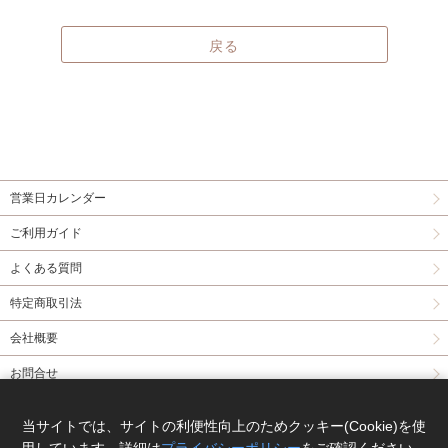
戻る
営業日カレンダー
ご利用ガイド
よくある質問
特定商取引法
会社概要
お問合せ
同人誌委託について
当サイトでは、サイトの利便性向上のためクッキー(Cookie)を使
Copyright(C) comicomi studio. All right reserved.