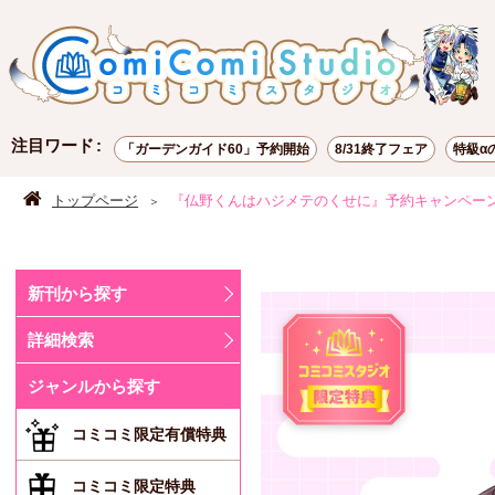
注目ワード
「ガーデンガイド60」予約開始
8/31終了フェア
特級α
ポイント交換
お試し読み
有償特典
トップページ
『仏野くんはハジメテのくせに』予約キャンペー
新刊から探す
詳細検索
ジャンルから探す
コミコミ限定有償特典
コミコミ限定特典