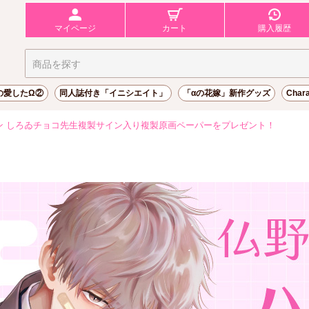
マイページ
カート
購入履歴
の愛したΩ②
同人誌付き「イニシエイト」
「αの花嫁」新作グッズ
Char
ン しろゐチョコ先生複製サイン入り複製原画ペーパーをプレゼント！