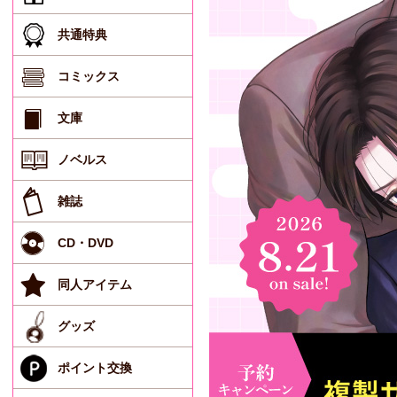
共通特典
コミックス
文庫
ノベルス
雑誌
CD・DVD
同人アイテム
グッズ
ポイント交換