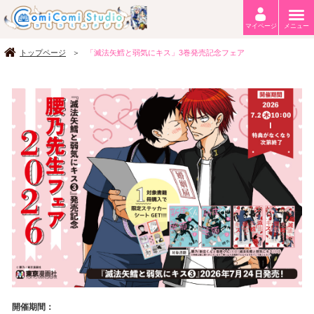
マイページ
メニュー
トップページ
「滅法矢鱈と弱気にキス」3巻発売記念フェア
開催期間：