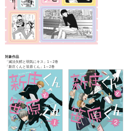
対象作品
「滅法矢鱈と弱気にキス」1～2巻
「新庄くんと笹原くん」1～2巻