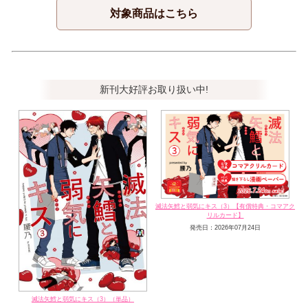
対象商品はこちら
新刊大好評お取り扱い中!
滅法矢鱈と弱気にキス（3）【有償特典・コマアク
リルカード】
発売日：2026年07月24日
滅法矢鱈と弱気にキス（3）（単品）