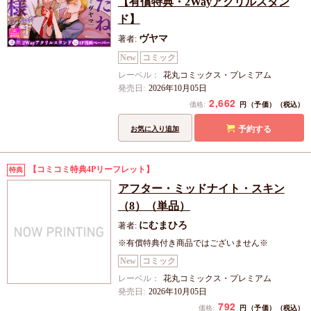
【有償特典・2Wayアクリルスタン
ド】
ヴヤマ
著者:
New
コミック
レーベル：
花丸コミックス・プレミアム
発売日:
2026年10月05日
2,662
円（予価）
価格:
（税込）
予約する
お気に入り追加
【コミコミ特典4Pリーフレット】
特典
アフター・ミッドナイト・スキン
（8）（単品）
にむまひろ
著者:
※有償特典付き商品ではございません※
New
コミック
レーベル：
花丸コミックス・プレミアム
発売日:
2026年10月05日
792
円（予価）
価格:
（税込）