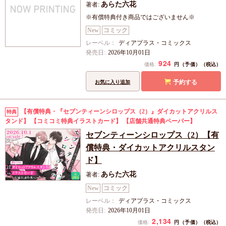
あらた六花
著者:
※有償特典付き商品ではございません※
New
コミック
レーベル：
ディアプラス・コミックス
発売日:
2026年10月01日
924
円（予価）
価格:
（税込）
予約する
お気に入り追加
【有償特典・『セブンティーンシロップス（2）』ダイカットアクリルス
特典
タンド】
【コミコミ特典イラストカード】
【店舗共通特典ペーパー】
セブンティーンシロップス（2）【有
償特典・ダイカットアクリルスタン
ド】
あらた六花
著者:
New
コミック
レーベル：
ディアプラス・コミックス
発売日:
2026年10月01日
2,134
円（予価）
価格:
（税込）