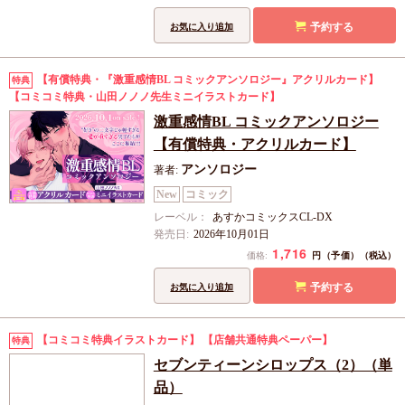
予約する
お気に入り追加
【有償特典・『激重感情BL コミックアンソロジー』アクリルカード】
特典
【コミコミ特典・山田ノノノ先生ミニイラストカード】
激重感情BL コミックアンソロジー
【有償特典・アクリルカード】
アンソロジー
著者:
New
コミック
レーベル：
あすかコミックスCL-DX
発売日:
2026年10月01日
1,716
円（予価）
価格:
（税込）
予約する
お気に入り追加
【コミコミ特典イラストカード】
【店舗共通特典ペーパー】
特典
セブンティーンシロップス（2）（単
品）