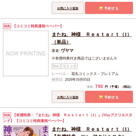
予約する
お気に入り追加
【コミコミ特典漫画ペーパー】
特典
またね、神様 Ｒｅｓｔａｒｔ（1）
（単品）
ヴヤマ
著者:
※有償特典付き商品ではございません※
New
コミック
レーベル：
花丸コミックス・プレミアム
発売日:
2026年10月05日
792
円（予価）
価格:
（税込）
予約する
お気に入り追加
【有償特典・『またね、神様 Ｒｅｓｔａｒｔ（1）』2Wayアクリルスタ
特典
ンド】
【コミコミ特典漫画ペーパー】
またね、神様 Ｒｅｓｔａｒｔ（1）