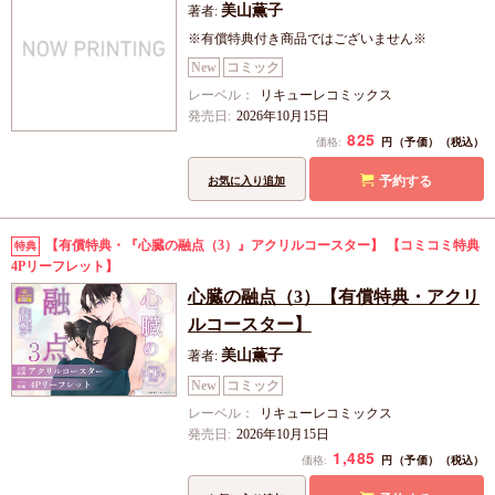
美山薫子
著者:
※有償特典付き商品ではございません※
New
コミック
レーベル：
リキューレコミックス
発売日:
2026年10月15日
825
円（予価）
価格:
（税込）
予約する
お気に入り追加
【有償特典・『心臓の融点（3）』アクリルコースター】
【コミコミ特典
特典
4Pリーフレット】
心臓の融点（3）【有償特典・アクリ
ルコースター】
美山薫子
著者:
New
コミック
レーベル：
リキューレコミックス
発売日:
2026年10月15日
1,485
円（予価）
価格:
（税込）