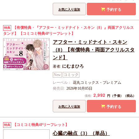
予約する
お気に入り追加
【有償特典・『アフター・ミッドナイト・スキン（8）』両面アクリルス
特典
タンド】
【コミコミ特典4Pリーフレット】
アフター・ミッドナイト・スキン
（8）【有償特典・両面アクリルスタ
ンド】
にむまひろ
著者:
New
コミック
レーベル：
花丸コミックス・プレミアム
発売日:
2026年10月05日
2,992
円（予価）
価格:
（税込）
予約する
お気に入り追加
【コミコミ特典4Pリーフレット】
特典
心臓の融点（3）（単品）