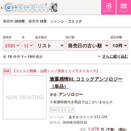
ログイン
メニュー
発売年:
2026年
、発売月:
10月
、ジャンル：
コミック
発売年
月
表示形式
並び順
表示件数
さらに絞り込む
全
10
件中
1～10
件表示
【コミコミ特典・山田ノノノ先生ミニイラストカード】
特典
激重感情BL コミックアンソロジー
（単品）
アンソロジー
著者:
※有償特典付き商品ではございません※
New
コミック
レーベル：
あすかコミックスCL-DX
発売日:
2026年10月01日
1,078
円（予価）
価格:
（税込）