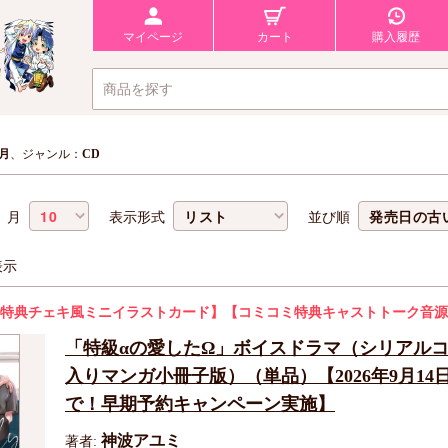
マイページ
カート
購入履歴
0月
、ジャンル：
CD
月
表示形式
並び順
表示
特典チェキ風ミニイラストカード】
【コミコミ特典キャストトーク音源
「特級αの愛したΩ」ボイスドラマ（シリアル
入りマンガ小冊子版）（単品）【2026年9月14
で！早期予約キャンペーン実施】
神波アユミ
著者: