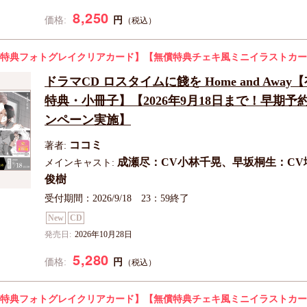
8,250
円
価格:
（税込）
特典フォトグレイクリアカード】
【無償特典チェキ風ミニイラストカー
ドラマCD ロスタイムに餞を Home and Away
特典・小冊子】【2026年9月18日まで！早期予
ンペーン実施】
ココミ
著者:
成瀬尽：CV小林千晃、早坂桐生：CV
メインキャスト:
俊樹
受付期間：2026/9/18 23：59終了
New
CD
発売日:
2026年10月28日
5,280
円
価格:
（税込）
特典フォトグレイクリアカード】
【無償特典チェキ風ミニイラストカー