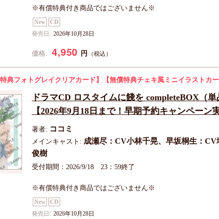
※有償特典付き商品ではございません※
New
CD
発売日:
2026年10月28日
4,950
円
価格:
（税込）
特典フォトグレイクリアカード】
【無償特典チェキ風ミニイラストカー
ドラマCD ロスタイムに餞を completeBOX（
【2026年9月18日まで！早期予約キャンペーン
ココミ
著者:
成瀬尽：CV小林千晃、早坂桐生：CV
メインキャスト:
俊樹
受付期間：2026/9/18 23：59終了
※有償特典付き商品ではございません※
New
CD
発売日:
2026年10月28日