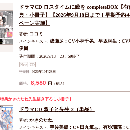
ドラマCD ロスタイムに餞を completeBOX【
典・小冊子】【2026年9月18日まで！早期予約
ペーン実施】
ココミ
著者:
成瀬尽：CV小林千晃、早坂桐生：CV
メインキャスト:
俊樹
受付期間：2026/9/18 23：59終了
New
CD
発売日:
2026年10月28日
8,580
円
価格:
（税込）
特典かきのたね先生描き下ろし小冊子】
ドラマCD 双子と先生 2（単品）
かきのたね
著者:
宇佐美馨：CV田丸篤志、有弥瑠璃：C
メインキャスト: