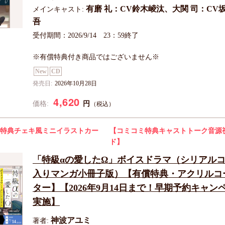
有磨 礼：CV鈴木崚汰、大関 司：CV
メインキャスト:
吾
受付期間：2026/9/14 23：59終了
※有償特典付き商品ではございません※
New
CD
発売日:
2026年10月28日
4,620
円
価格:
（税込）
特典チェキ風ミニイラストカー
【コミコミ特典キャストトーク音源
ド】
「特級αの愛したΩ」ボイスドラマ（シリアル
入りマンガ小冊子版）【有償特典・アクリルコ
ター】【2026年9月14日まで！早期予約キャン
実施】
神波アユミ
著者: