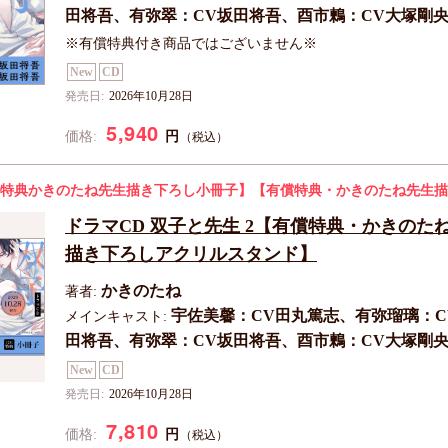
田将吾、有弥翠：CV坂田将吾、酉市鶫：CV大塚剛
※有償特典付き商品ではございません※
New
CD
発売日:
2026年10月28日
5,940
円
価格:
（税込）
特典かきのたね先生描き下ろし小冊子】
【有償特典・かきのたね先生描
ドラマCD 双子と先生 2【有償特典・かきのた
描き下ろしアクリルスタンド】
かきのたね
著者:
宇佐美馨：CV田丸篤志、有弥瑠璃：C
メインキャスト:
田将吾、有弥翠：CV坂田将吾、酉市鶫：CV大塚剛
New
CD
発売日:
2026年10月28日
7,810
円
価格:
（税込）