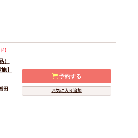
ド】
単品）
実施】
予約する
増田
お気に入り追加