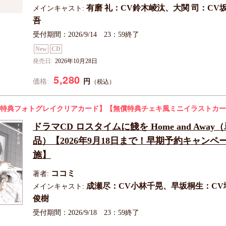
有磨 礼：CV鈴木崚汰、大関 司：CV
メインキャスト:
吾
受付期間：2026/9/14 23：59終了
New
CD
発売日:
2026年10月28日
5,280
円
価格:
（税込）
特典フォトグレイクリアカード】
【無償特典チェキ風ミニイラストカー
ドラマCD ロスタイムに餞を Home and Away
品）【2026年9月18日まで！早期予約キャンペ
施】
ココミ
著者:
成瀬尽：CV小林千晃、早坂桐生：CV
メインキャスト:
俊樹
受付期間：2026/9/18 23：59終了