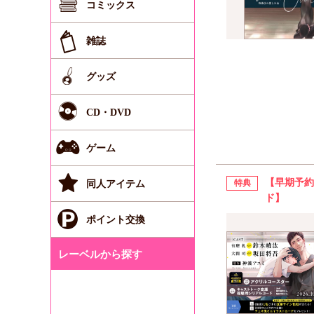
コミックス
雑誌
グッズ
CD・DVD
ゲーム
【早期予約
特典
同人アイテム
ド】
ポイント交換
レーベルから探す