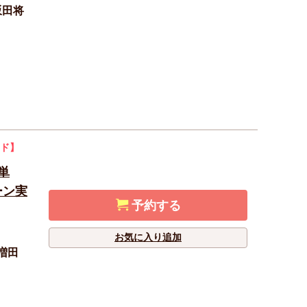
坂田将
ド】
（単
ーン実
予約する
お気に入り追加
増田