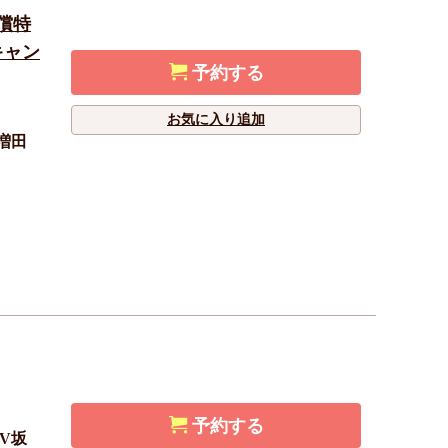
有償特
キャン
予約する
お気に入り追加
増田
予約する
V坂