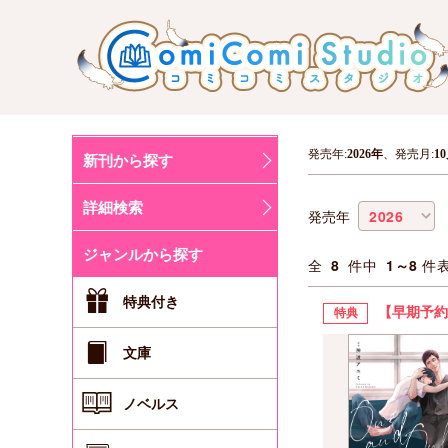
発売年:
2026年
、発売月:
1
新刊から探す
詳細検索
発売年
ジャンルから探す
全
8
件中
1～8
件
特典付き
【早期予約
特典
文庫
ノベルス