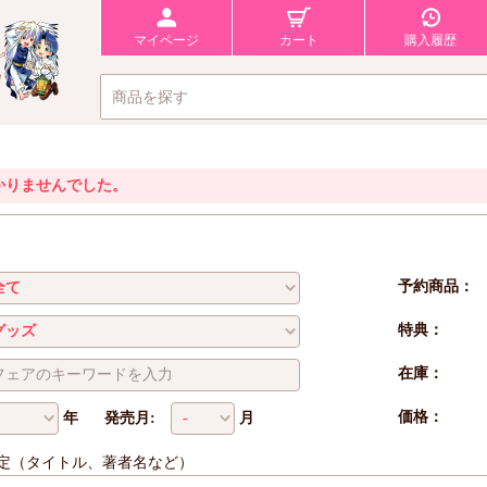
マイページ
カート
購入履歴
かりませんでした。
予約商品：
特典：
在庫：
価格：
年
発売月:
月
定（タイトル、著者名など）