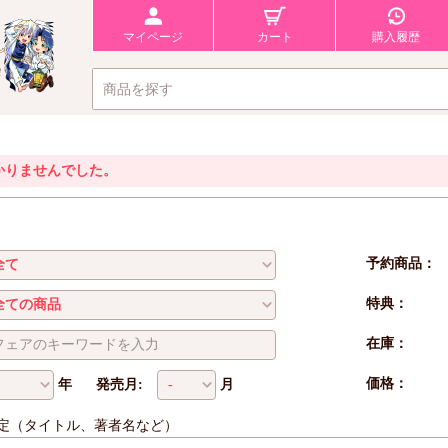
マイページ
カート
購入履歴
かりませんでした。
予約商品：
特典：
在庫：
価格：
年
発売月:
月
定（タイトル、著者名など）