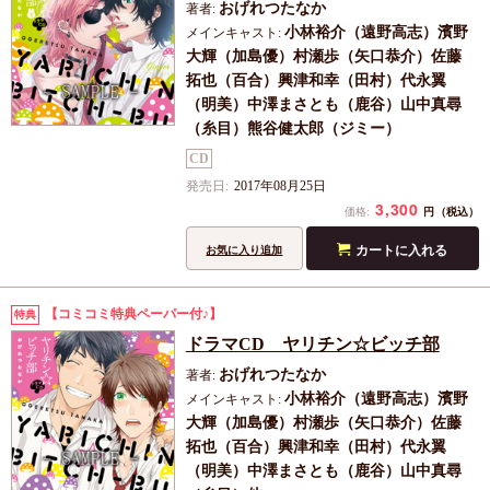
おげれつたなか
著者:
小林裕介（遠野高志）濱野
メインキャスト:
大輝（加島優）村瀬歩（矢口恭介）佐藤
拓也（百合）興津和幸（田村）代永翼
（明美）中澤まさとも（鹿谷）山中真尋
（糸目）熊谷健太郎（ジミー）
CD
発売日:
2017年08月25日
3,300
円
価格:
（税込）
カートに入れる
お気に入り追加
【コミコミ特典ペーパー付♪】
特典
ドラマCD ヤリチン☆ビッチ部
おげれつたなか
著者:
小林裕介（遠野高志）濱野
メインキャスト:
大輝（加島優）村瀬歩（矢口恭介）佐藤
拓也（百合）興津和幸（田村）代永翼
（明美）中澤まさとも（鹿谷）山中真尋