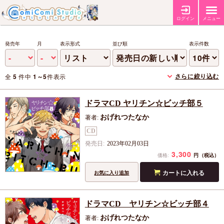
ログイン
メニュー
発売年
月
表示形式
並び順
表示件数
さらに絞り込む
全
5
件中
1～5
件表示
ドラマCD ヤリチン☆ビッチ部５
おげれつたなか
著者:
CD
発売日:
2023年02月03日
3,300
円
価格:
（税込）
カートに入れる
お気に入り追加
ドラマCD ヤリチン☆ビッチ部４
おげれつたなか
著者: