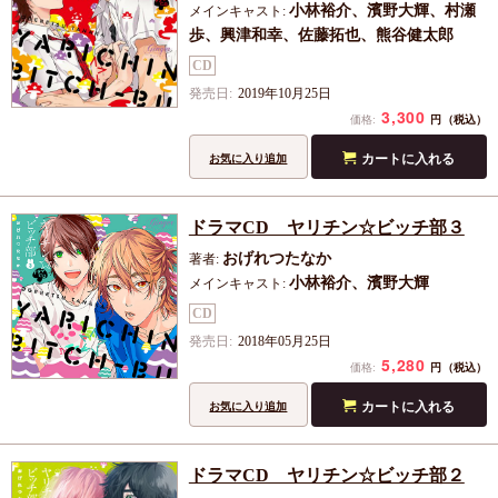
⼩林裕介、濱野⼤輝、村瀬
メインキャスト:
歩、興津和幸、佐藤拓也、熊⾕健太郎
CD
発売日:
2019年10月25日
3,300
円
価格:
（税込）
カートに入れる
お気に入り追加
ドラマCD ヤリチン☆ビッチ部３
おげれつたなか
著者:
小林裕介、濱野大輝
メインキャスト:
CD
発売日:
2018年05月25日
5,280
円
価格:
（税込）
カートに入れる
お気に入り追加
ドラマCD ヤリチン☆ビッチ部２