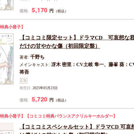
5,170
円
価格:
（税込）
特典小冊子】
【コミコミ限定セット】ドラマCD 可哀想な
だけの甘やかな傷（初回限定盤）
千野ち
著者:
冴木 密里：CV土岐 隼一、藤峯 葵：C
メインキャスト:
将吾
CD
発売日:
2025年05月23日
5,720
円
価格:
（税込）
特典小冊子】
【コミコミ特典バランスアクリルキーホルダー】
【コミコミスペシャルセット】ドラマCD 可哀