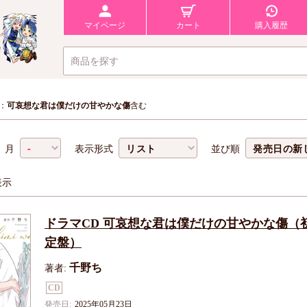
マイページ
カート
購入履歴
：
可哀想な君は僕だけの甘やかな傷
含む
月
表示形式
並び順
表示
ドラマCD 可哀想な君は僕だけの甘やかな傷（
定盤）
千野ち
著者:
CD
発売日:
2025年05月23日