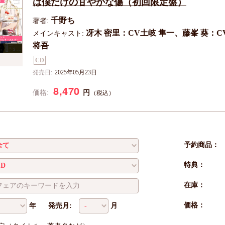
は僕だけの甘やかな傷（初回限定盤）
千野ち
著者:
冴木 密里：CV土岐 隼一、藤峯 葵：C
メインキャスト:
将吾
CD
発売日:
2025年05月23日
8,470
円
価格:
（税込）
予約商品：
特典：
在庫：
価格：
年
発売月:
月