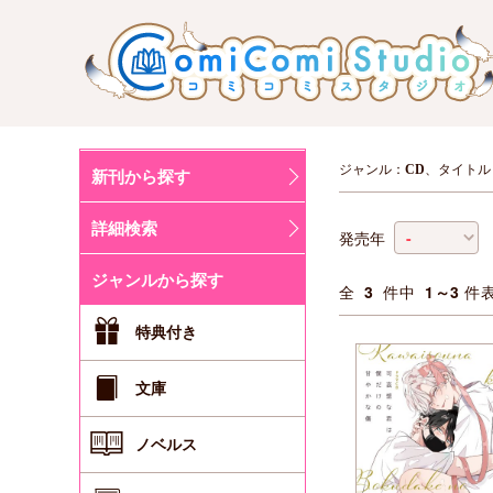
ジャンル：
CD
、タイトル
新刊から探す
詳細検索
発売年
ジャンルから探す
全
3
件中
1～3
件
特典付き
文庫
ノベルス