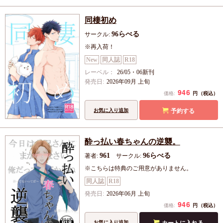
同棲初め
96らべる
サークル:
※再入荷！
New
同人誌
R18
レーベル：
26/05・06新刊
発売日:
2026年09月 上旬
946
円
価格:
（税込）
予約する
お気に入り追加
酔っ払い春ちゃんの逆襲。
961
96らべる
著者:
サークル:
※こちらは特典のご用意がありません。
同人誌
R18
発売日:
2026年06月 上旬
946
円
価格:
（税込）
カートに入れる
お気に入り追加