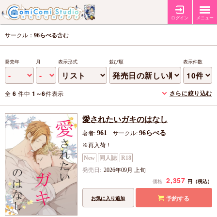
ログイン
メニュー
サークル：
96らべる
含む
発売年
月
表示形式
並び順
表示件数
さらに絞り込む
全
6
件中
1～6
件表示
愛されたいガキのはなし
961
96らべる
著者:
サークル:
※再入荷！
New
同人誌
R18
発売日:
2026年09月 上旬
2,357
円
価格:
（税込）
予約する
お気に入り追加