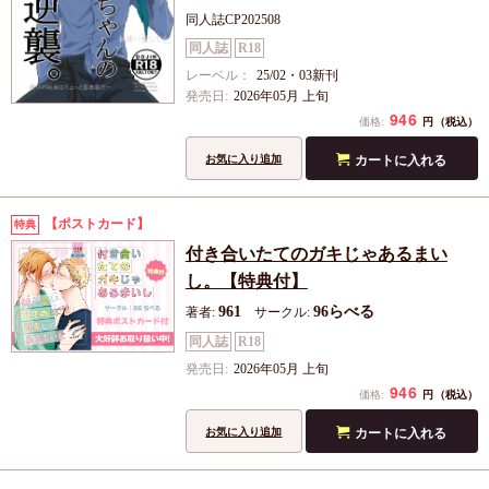
同人誌CP202508
同人誌
R18
レーベル：
25/02・03新刊
発売日:
2026年05月 上旬
946
円
価格:
（税込）
カートに入れる
お気に入り追加
【ポストカード】
特典
付き合いたてのガキじゃあるまい
し。【特典付】
961
96らべる
著者:
サークル:
同人誌
R18
発売日:
2026年05月 上旬
946
円
価格:
（税込）
カートに入れる
お気に入り追加