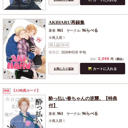
AKIHARU再録集
961
96らべる
著者:
サークル:
※再入荷！
同人誌
R18
発売日:
2026年05月 中旬
2,046
円
価格:
（税込）
カートに入れる
お気に入り追加
【A5特典カード】
特典
酔っ払い春ちゃんの逆襲。【特典
付】
961
96らべる
著者:
サークル:
※再入荷！