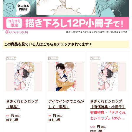
この商品を見ている人はこちらもチェックされてます！
コミック
コミック
コミック
ささくれとシロップ
アイウインクでころが
ささくれとシロップ
（単品）
して（単品）
【有償特典・小冊子】
有償特典・『ささくれ
円
円
840
760
（税込）
（税込）
とシロップ』12P小冊
はやし燈
はやし燈
子
円
1,170
（税込）
はやし燈