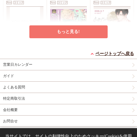
New
コミック
New
コミック
New
コミック
アクリルカードキーホ
ルダー
封入特典・描
き下ろし撮り合いっこ
チェキランダム2枚(全
4種)
店舗共通特典ペ
もっと見る!
ーパー2枚
エンドロールは地獄ま
シュガーアピール【有
うなじに恋の痕【有償
で（3）【有償特典・
償特典・小冊子】
特典・小冊子】
ページトップへ戻る
小冊子＋箔押しA5ア
有償特典・『エンドロ
有償特典・『シュガー
有償特典・『うなじに
営業日カレンダー
クリルボード】
ールは地獄まで
アピール』12P小冊子
恋の痕』12P小冊子
（3）』小冊子
有償特
コミコミ特典4Pリー
円（予価）
円（予価）
円
3,894
1,226
1,295
（税込）
（税込）
（税込）
ガイド
典・『エンドロールは
フレット
コミコミ特
三ツ星しずく
ひなこ
永乃あづみ
地獄まで（3）』箔押
典ミニイラストカード
よくある質問
しA5アクリルボード
予約する
予約する
カートに入れる
コミコミ特典8P小冊
特定商取引法
子
コミコミ特典雑誌
New
コミック
New
コミック
New
コミック
風A5イラストカード
会社概要
お問合せ
同人誌の委託について
当サイトでは、サイトの利便性向上のためクッキー(Cookie)を使用