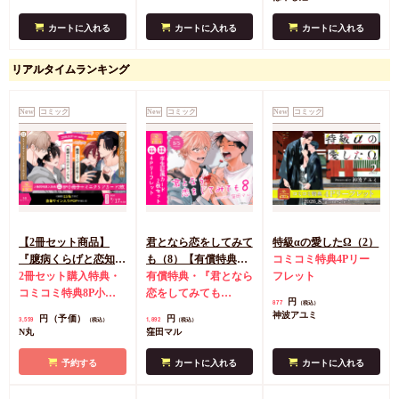
カートに入れる
カートに入れる
カートに入れる
リアルタイムランキング
New
コミック
New
コミック
New
コミック
【2冊セット商品】
君となら恋をしてみて
特級αの愛したΩ（2）
『臆病くらげと恋知ら
も（8）【有償特典・
コミコミ特典4Pリー
ず【有償】+柴崎さん
2冊セット購入特典・
学生証風カード2枚セ
有償特典・『君となら
フレット
のケモノみち【有
コミコミ特典8P小冊
ット】
恋をしてみても
円
877
（税込）
償】』【8/17締切！予
子＆ミニクリアカード
（8）』学生証風カー
神波アユミ
円（予価）
円
3,559
1,892
（税込）
（税込）
約キャンペーン(抽■
2枚
有償特典・『臆病
ド2枚セット
コミコミ
N丸
窪田マル
選)】
くらげと恋知らず』お
特典4Pリーフレット
となの公式同人誌
有
予約する
カートに入れる
カートに入れる
償特典・『柴崎さんの
ケモノみち』スライド