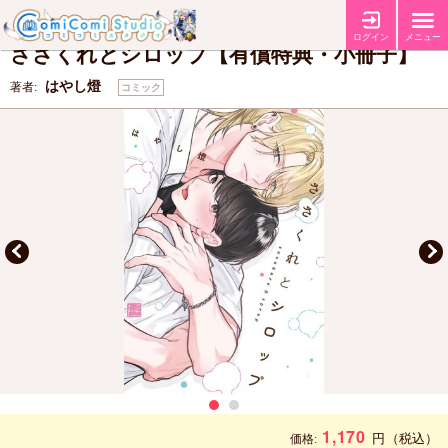
【有償特典・『ささくれとシロップ』12P小冊子】
特典
ログイン
メニュー
ささくれとシロップ【有償特典・小冊子】
はやし燈
著者:
コミック
1,170
円
（税込）
価格: