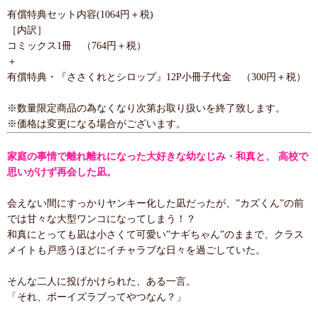
有償特典セット内容(1064円＋税)
［内訳］
コミックス1冊 （764円＋税）
＋
有償特典・『ささくれとシロップ』12P小冊子代金 （300円＋税）
※数量限定商品の為なくなり次第お取り扱いを終了致します。
※価格は変更になる場合がございます。
家庭の事情で離れ離れになった大好きな幼なじみ・和真と、 高校で
思いがけず再会した凪。
会えない間にすっかりヤンキー化した凪だったが、”カズくん”の前
では甘々な大型ワンコになってしまう！？
和真にとっても凪は小さくて可愛い”ナギちゃん”のままで、クラス
メイトも戸惑うほどにイチャラブな日々を過ごしていた。
そんな二人に投げかけられた、ある一言。
「それ、ボーイズラブってやつなん？」