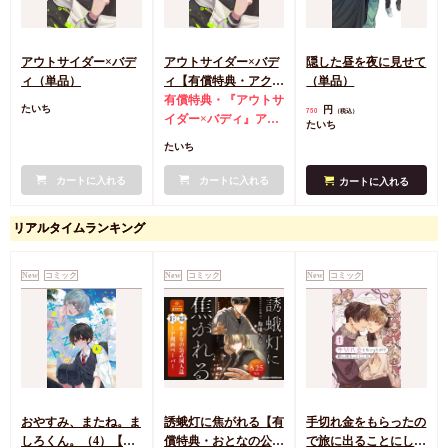
アウトサイダー×バデ
アウトサイダー×バデ
隠した昼を夜に見せて
ィ（単品）
ィ【有償特典・アクリ
（単品）
ルコースター】
有償特典・『アウトサ
円
たいち
750
（税込）
イダー×バディ』アク
たいち
リルコースター
たいち
カートに入れる
カートに入れる
カートに入れる
リアルタイムランキング
New
コミック
New
コミック
New
コミック
おやすみ、またね。ま
誘蛾灯に焦がれる【有
手切れ金をもらったの
しろくん。（4）【有
償特典・おとなの公式
で旅に出ることにした