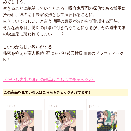
めてしまう。
生きることに絶望していたところ、吸血鬼専門の探偵である博臣に
拾われ、彼の助手兼家政婦として雇われることに。
生きていてほしい、と言う博臣の真意が分からず警戒する理斗。
そんなある日、博臣の仕事に付き合うことになるが、その道中で別
の吸血鬼に襲われてしまい━━!?
こいつから甘い匂いがする
秘密を抱えた変人探偵×死にたがり後天性吸血鬼のドラマティック
BL!
《たいち先生のほかの作品はこちらでチェック♪》
この商品を見ている人はこちらもチェックされてます！
コミック
コミック
コミック