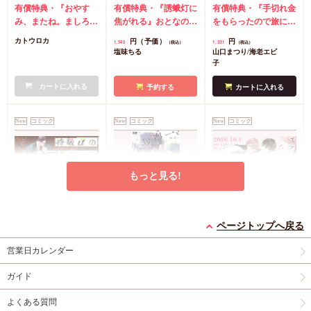
償特典・おとなの公式
有償特典・『おやす
同人誌】
有償特典・『誘蛾灯に
（1）【有償特典・漫
有償特典・『手切れ金
同人誌】【8/7締切！
み、またね。ましろく
焦がれる』おとなの公
画＆SS小冊子】
をもらったので旅に出
予約キャンペーン(抽■
ん。（4）』おとなの
式同人誌
コミコミ特
ることにした（1）』
円（予価）
円
カトウロカ
1,540
1,331
（税込）
（税込）
選)】
公式同人誌
コミコミ
典漫画ペーパー
漫画＆SS12P小冊子
コ
塩味ちる
山口まつり/海老エビ
特典4Pリーフレット
ミコミ特典漫画＆SS
子
店舗共通特典ペーパー
リーフレット
店舗共
初版限定カメラロール
カートに入れる
通特典マンガカード
予約する
カートに入れる
風ステッカーランダム
1枚（全2種）
New
コミック
New
コミック
New
コミック
もっと見る!
特級αの愛したΩ（2）
久我慶一と高嶺の夫
セブンティーンシロッ
ページトップへ戻る
コミコミ特典4Pリー
【有償特典・小冊子】
プス（2）【有償特
フレット
有償特典・『久我慶一
典・ダイカットアクリ
有償特典・『セブンテ
営業日カレンダー
と高嶺の夫』12P小冊
ルスタンド】
ィーンシロップス
円
877
（税込）
子
コミコミ特典4Pリ
（2）』ダイカットア
ガイド
神波アユミ
円
円（予価）
1,298
2,134
（税込）
（税込）
ーフレット
店舗共通
クリルスタンド
コミ
黒井つむじ
あらた六花
よくある質問
特典ペーパー
コミ特典イラストカー