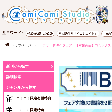
注目ワード
特級αの愛したΩ②
同人誌付き「イニシエイト」
「αの
トップページ
BLアワード2026フェア：【対象商品】コミックス
新刊から探す
詳細検索
ジャンルから探す
コミコミ限定有償特典
コミコミ限定特典